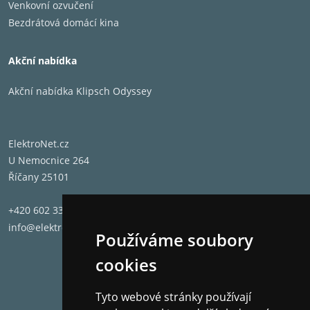
Venkovní ozvučení
Bezdrátová domácí kina
Akční nabídka
Akční nabídka Klipsch Odyssey
ElektroNet.cz
U Nemocnice 264
Říčany 25101
+420 602 331 662
info@elektronet.cz
Používáme soubory
cookies
Tyto webové stránky používají