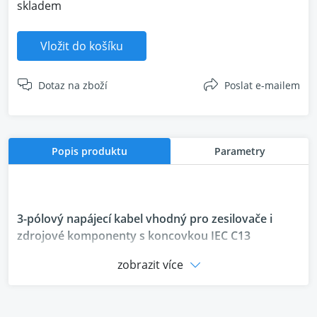
skladem
Vložit do košíku
Dotaz na zboží
Poslat e-mailem
Popis produktu
Parametry
3-pólový napájecí kabel vhodný pro zesilovače i
zdrojové komponenty s koncovkou IEC C13
zobrazit více
AudioQuest je již řadu let nejvýznamnějším
výrobcem kabelů pro špičkové a specifické audio i