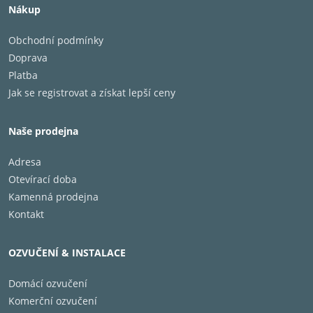
Nákup
Zakončení:
Třípólová zástrčka – IEC C13
Obchodní podmínky
Doprava
Platba
Průměr vodiče:
17 AWG (3 x 1,15 mm)
Jak se registrovat a získat lepší ceny
Naše prodejna
Adresa
Otevírací doba
Kamenná prodejna
Kontakt
OZVUČENÍ & INSTALACE
Domácí ozvučení
Komerční ozvučení