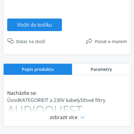
Vložit do košíku
Dotaz na zboží
Poslat e-mailem
Popis produktu
Parametry
Nacházíte se:
Úvod
KATEGORIE
IT a 230V kabely
Síťové filtry
AUDIOQUEST
zobrazit více
POWERQUEST 3