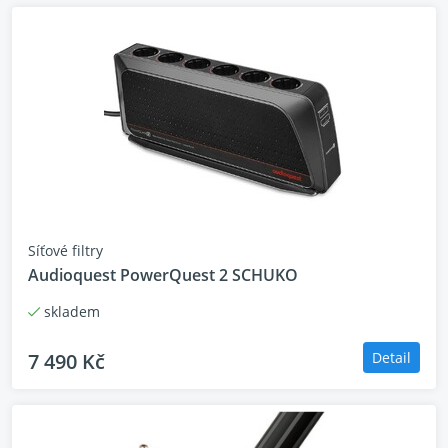
jádrem podává kabel mnohem lepší výkon než běžné
kabely využívající standardní OFHC měď s
mnoha vlákny. Vysoce čistá měď
Perfect-Surface Copper (PSC)
má méně nečistot a
méně vnitřních spojů (zrn) než standardní měď
OFHC. Rovnoměrnější, hladší a čistší povrch PSC dále
eliminuje tvrdost a zlepšuje čistotu. Všechny vodiče
AudioQuest v kabelu jsou navíc směrové pro
optimální rozptyl šumu.
Síťové filtry
Audioquest PowerQuest 2 SCHUKO
Pěnová izolace se vstříknutým dusíkem:
Tato
metoda izolace je používána výhradně ve většině
skladem
video/digi-audio kabelů
7 490 Kč
Detail
Audioquestu
. Dusík je vstříknut do pěny aby vytvořil vzduchové
kapsy. Využita je "tvrdá" pěna, protože tuhý materiál
umožní vodičům v kabelu zachovat si vzájemné