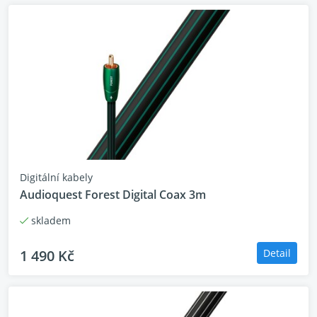
plněnou vzduchem, protože vzduch neabsorbuje
téměř žádnou energii a polyethylen je nízkoztrátový
a příznivý, co se zkreslení týká. Výsledkem je znatelně
méně zkreslený zvuk, než při použití běžných
materiálů.
Kovová vrstva pro stínění a rozptýlení vnějších
vlivů:
neboli
NDS
systém, dokonale odstíní rušení
Digitální kabely
přenášené na uzemnění přístrojů a tak zabrání
Audioquest Forest Digital Coax 3m
ovlivnění zvuku.
skladem
Dvojitě-vyvážená asymetrická geometrie:
speciálně
navržená pro single zakončení,
1 490 Kč
Detail
dvojitě-vyvážená asymetrická geometrie
poskytuje relativně nižší impedanci pro bohatší,
dynamičtější poslech. Zatímco mnoho single-