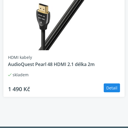
zakončených kabelů používá jedinou cestu pro
uzemnění i stínění,
dvojitě-vyvážený
návrh tyto dvě cesty odděluje a dosahuje tak lepších
vlastností.
Za studena svařované, pozlacené RCA koncektory:
toto řešení z rovnice spojení vyřazuje pájku, která
HDMI kabely
bývá často zdrojem zkreslení. Protože jsou těla
AudioQuest Pearl 48 HDMI 2.1 délka 2m
konektorů lisovaná, ne obráběná, lze pro výrobu
vybrat kov s malými sklony ke zkreslení signálu,
skladem
namísto kovu snadno opracovatelného.
1 490 Kč
Detail