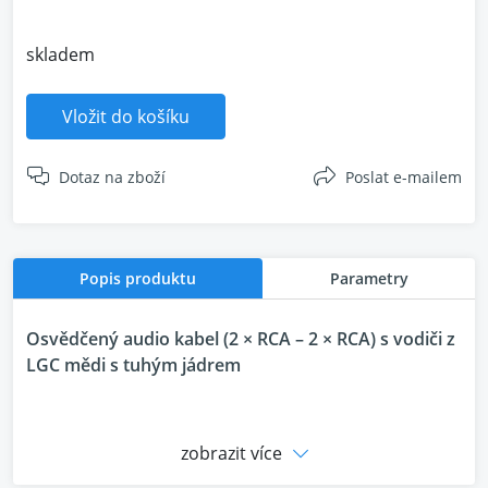
skladem
Vložit do košíku
Dotaz na zboží
Poslat e-mailem
Popis produktu
Parametry
Osvědčený audio kabel (2 × RCA – 2 × RCA) s vodiči z
LGC mědi s tuhým jádrem
Evergreen Point Floathing Bridge,
otevřen v roce
zobrazit více
1963, je nejdelší plovoucí most na světě. Propojuje