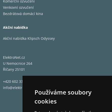
Komerční ozvučení
Venkovní ozvučení
Bezdrátová domácí kina
Akční nabídka
Akční nabídka Klipsch Odyssey
ElektroNet.cz
U Nemocnice 264
Říčany 25101
+420 602 331 662
info@elektronet.cz
Používáme soubory
cookies