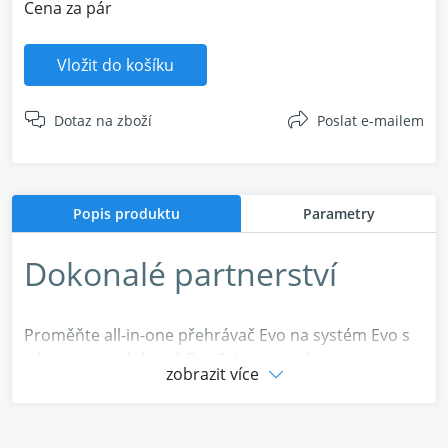
Cena za pár
Vložit do košíku
Dotaz na zboží
Poslat e-mailem
Popis produktu
Parametry
Dokonalé partnerství
Proměňte all-in-one přehrávač Evo na systém Evo s
párem reproduktorů Evo S. Jsou navrženy a
zobrazit více
zkonstruovány tak, aby byly pro Evo dokonalým
zvukovým a estetickým spojením. Prvotřídní
materiály a komponenty zajišťují, že zvuk Evo S bude