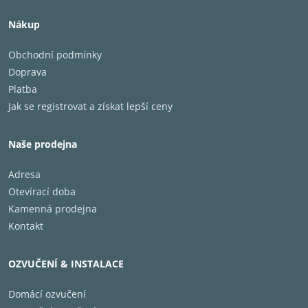
Nákup
Obchodní podmínky
Doprava
Platba
Jak se registrovat a získat lepší ceny
Naše prodejna
Adresa
1" (25 mm)
výškový reproduktor s kalotou z
Otevírací doba
eloxovaného hliníku a akustickou čočkou je
Kamenná prodejna
propojený s hornovým zvukovodem s patentovanou
Kontakt
geometrií High-Definition Imaging (HDI™), navrženým
pro JBL Professional M2 Master Reference Monitor.
OZVUČENÍ & INSTALACE
Nová generace zvukovodu HDI™ prošla u
reproduktorů řady STAGE 2 upgradem, aby lépe
Domácí ozvučení
odpovídala domácím podmínkám poslechu.