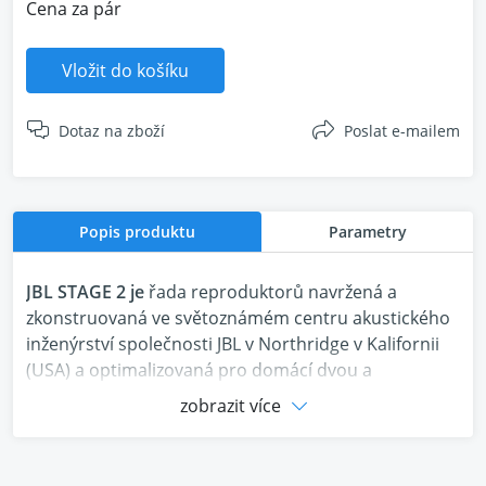
Cena za pár
Vložit do košíku
Dotaz na zboží
Poslat e-mailem
Popis produktu
Parametry
JBL STAGE 2 je
řada reproduktorů navržená a
zkonstruovaná ve světoznámém centru akustického
inženýrství společnosti JBL v Northridge v Kalifornii
(USA) a optimalizovaná pro domácí dvou a
vícekanálové audio systémy. Cílem vývojářů bylo
zobrazit více
vytvořit
komplexní domácí systém, který se flexibilně
přizpůsobí možnostem rozpočtu, velikosti místnosti