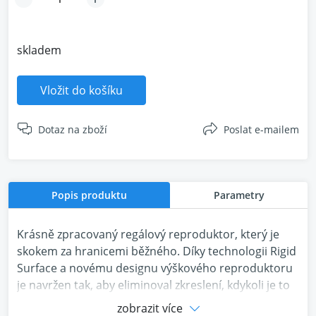
skladem
Vložit do košíku
Dotaz na zboží
Poslat e-mailem
Popis produktu
Parametry
Krásně zpracovaný regálový reproduktor, který je
skokem za hranicemi běžného. Díky technologii Rigid
Surface a novému designu výškového reproduktoru
je navržen tak, aby eliminoval zkreslení, kdykoli je to
možné. Takže i když jej zatlačíte na limit, zůstane
zobrazit více