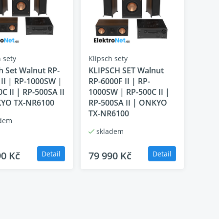
hlubší dynamiku a nejvyšší výkon
z celé série.
ilmový zvuk s maximální razancí, kontrolou a
 sety
Klipsch sety
h Set Walnut RP-
KLIPSCH SET Walnut
 II | RP-1000SW |
RP-6000F II | RP-
Klipsch a Onkyo
, což zaručuje správné technické i
C II | RP-500SA II
1000SW | RP-500C II |
 kompatibilita
, snadné nastavení a zvukový
YO TX-NR6100
RP-500SA II | ONKYO
TX-NR6100
dem
skladem
90 Kč
Detail
79 990 Kč
Detail