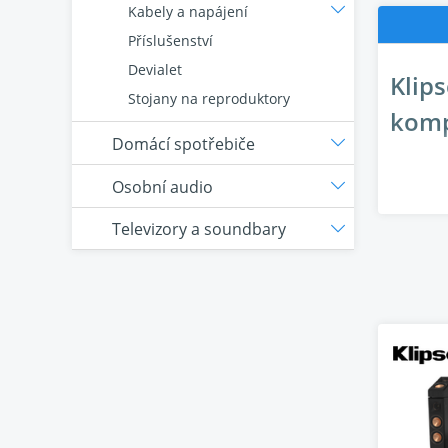
Kabely a napájení
Příslušenství
Devialet
Klip
Stojany na reproduktory
kom
Domácí spotřebiče
Objevte
Osobní audio
Klipsch
posluch
Televizory a soundbary
Obsah s
Klipsch
vysokou
Klipsc
Klipsch
Klipsch
zde)
ONKYO 