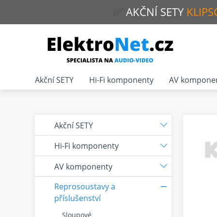
✅
AKČNÍ
SETY
KLIPS
Akční SETY
Hi-Fi komponenty
AV kompone
Akční SETY
Hi-Fi komponenty
AV komponenty
Reprosoustavy a
příslušenství
Sloupové