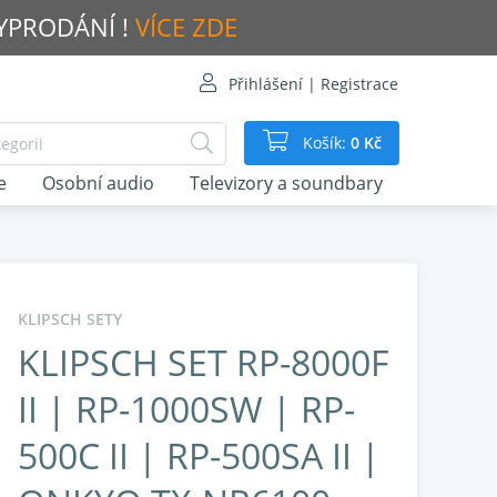
VYPRODÁNÍ !
VÍCE ZDE
Přihlášení | Registrace
Košík:
0 Kč
e
Osobní audio
Televizory a soundbary
KLIPSCH SETY
KLIPSCH SET RP-8000F
II | RP-1000SW | RP-
500C II | RP-500SA II |