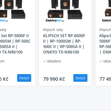
ování.
(více zde)
terý zaplní celý prostor
odelu
RP-8000F II
nabízí tento set
největší objem zvuku, nej
 řešení pro větší místnosti a domácí kina, kde chcete zažít f
m.
sety
Klipsch sety
Klipsch
 Set RP-5000F II
KLIPSCH SET RP-6000F
Klipsc
ně doporučená kombinace Klipsch + Onkyo
000SW | RP-500C
II | RP-1000SW | RP-
5000F
stava byla
navržena a sladěna přímo ve spolupráci značek 
-500SA II |
500C II | RP-500SA II |
RP-500
 propojení všech komponentů. Výsledkem je
bezproblémová
 TX-NR6100
ONKYO TX-NR6100
| ONK
přesně podle záměru výrobce.
dem
skladem
skla
lní výkon a dynamika
é basy
 srozumitelné dialogy
0 Kč
Detail
79 990 Kč
Detail
77 4
odpora prostorového zvuku Dolby Atmos
á kombinace od výrobce