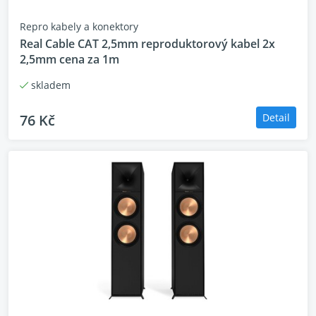
Výškový měnič:
Repro kabely a konektory
Basový měnič:
Real Cable CAT 2,5mm reproduktorový kabel 2x
2,5mm cena za 1m
ROZMĚRY
skladem
Výška:
Šířka:
76 Kč
Detail
Hloubka:
PROVEDENÍ
Povrchová úprava:
Váha (netto):
- Jamo Jamo S7-15B