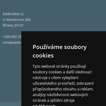
TECHNICKÁ DATA
Impedance:
Výškový měnič:
ElektroNet.cz
Středový měnič:
U Nemocnice 264
Basový měnič:
Říčany 25101
+420 602 331 662
ROZMĚRY
info@elektronet.cz
Výška:
Používáme soubory
Šířka:
cookies
Hloubka:
Tyto webové stránky používají
PROVEDENÍ
soubory cookies a další sledovací
Povrchová úprava:
nástroje s cílem vylepšení
uživatelského prostředí, zobrazení
přizpůsobeného obsahu a reklam,
Váha (netto):
analýzy návštěvnosti webových
stránek a zjištění zdroje