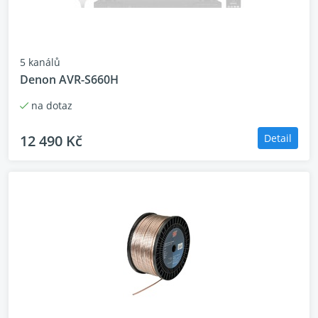
vykazují vynikající zkreslení a širokou šířku pásma pro
neunavující a přesto detailní zvuk.
5 kanálů
VLASTNOSTI
Denon AVR-S660H
Typ zařízení:
TYP:
na dotaz
12 490 Kč
Detail
ZVUKOVÉ CHARAKTERISTIKY
Frekvenční rozsah:
Dělící frekvence:
Citlivost:
Doporučený výkon zesilovače:
TECHNICKÁ DATA
Impedance: