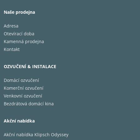
vysokofrekvenční úkoly. Výškový reproduktor a
prostorový reproduktor jsou vyrobeny z tkaniny a
Naše prodejna
vykazují vynikající zkreslení a širokou šířku pásma pro
Adresa
neunavující a přesto detailní zvuk.
Otevírací doba
Kamenná prodejna
ZÁKLADNÍ VLASTNOSTI
Kontakt
Typ:
Systém:
OZVUČENÍ & INSTALACE
Domácí ozvučení
ZVUKOVÉ CHARAKTERISTIKY
Komerční ozvučení
Frekvenční rozsah:
Venkovní ozvučení
Bezdrátová domácí kina
Dělící frekvence:
Citlivost:
Doporučený výkon zesilovače:
Akční nabídka
Akční nabídka Klipsch Odyssey