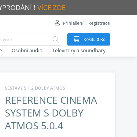
VYPRODÁNÍ !
VÍCE ZDE
Přihlášení | Registrace
Košík:
0 Kč
e
Osobní audio
Televizory a soundbary
SESTAVY 5.1.2 DOLBY ATMOS
REFERENCE CINEMA
SYSTEM S DOLBY
ATMOS 5.0.4