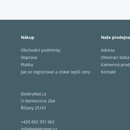
Konstru
všech 
KOMPAK
Kompakt
Nákup
Naše prodejna
obětova
bezprob
Obchodní podmínky
Adresa
Doprava
Otevírací doba
Platba
Kamenná prod
Klíčo
Jak se registrovat a získat lepší ceny
Kontakt
Realist
Vysoce 
ElektroNet.cz
90° X 9
U Nemocnice 264
Design 
Říčany 25101
Spun C
Výškové
+420 602 331 662
Přidejt
info@elektronet.cz