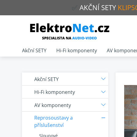
✅
AKČNÍ
SETY
KLIPS
Akční SETY
Hi-Fi komponenty
AV kompone
Akční SETY
Hi-Fi komponenty
AV komponenty
Reprosoustavy a
příslušenství
Sloupové