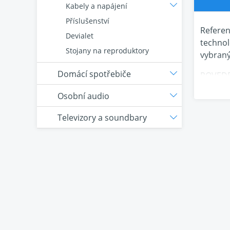
Kabely a napájení
Příslušenství
Referen
Devialet
technol
Stojany na reproduktory
vybraný
Domácí spotřebiče
POVEDE
Osobní audio
Vlastní
poslech
Televizory a soundbary
prostor
kanálů 
KOMPAT
I když 
Dolby A
VESTAV
Každý z