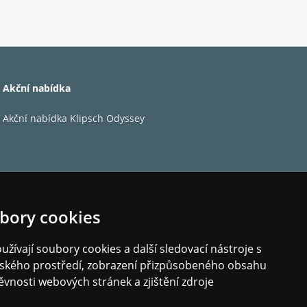
venční odezvu pro působivý basový výkon ze
tečný výkon domácího kina, aniž byste museli
Akční nabídka
s naprostou odolností, která má za následek
Akční nabídka Klipsch Odyssey
bory cookies
žívají soubory cookies a další sledovací nástroje s
elského prostředí, zobrazení přizpůsobeného obsahu
ěvnosti webových stránek a zjištění zdroje