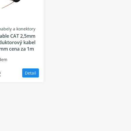
eproduktory poskytují impozantní špičkovou
kabely a konektory
íky tomu vytváří Klipsch Reference Cinema
Cable CAT 2,5mm
duktorový kabel
5mm cena za 1m
dem
vylepšený a detailní výkon. Výškové reproduktory
e, díky čemuž jsou základním prvkem pro
č
Detail
čně lehké a zároveň pozoruhodně tuhé –
padem kužele a zkreslením.