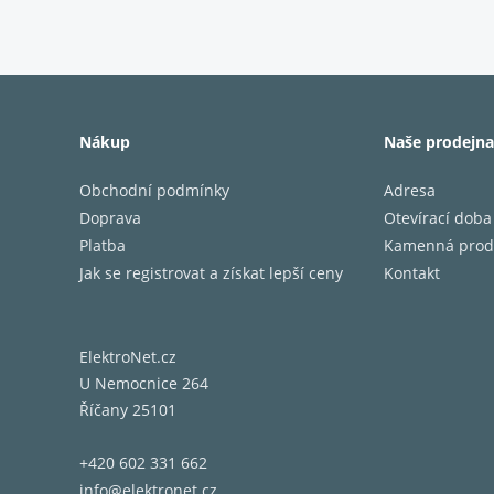
Vysoce 
odolnos
Při při
Profes
Nákup
Naše prodejna
Díky pl
Obchodní podmínky
Adresa
rozliše
Doprava
Otevírací doba
Platba
Kamenná prod
Ultra
Jak se registrovat a získat lepší ceny
Kontakt
SFP sí
ElektroNet.cz
SFP opt
U Nemocnice 264
stabiln
Říčany 25101
Doporuč
+420 602 331 662
Huawei)
info@elektronet.cz