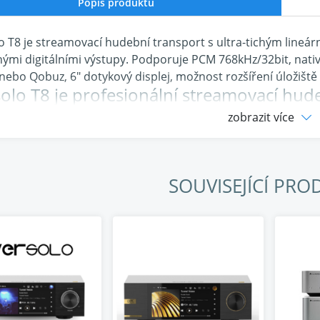
Popis produktu
o T8 je streamovací hudební transport s ultra-tichým lin
nými digitálními výstupy. Podporuje PCM 768kHz/32bit, nati
 nebo Qobuz, 6" dotykový displej, možnost rozšíření úložiště 
olo T8 je profesionální streamovací hud
zobrazit více
 zdroj, nadčasová přesnost
SOUVISEJÍCÍ PRO
ichý lineární napájecí zdroj
 toroidní transformátor z 4N bezkyslíkaté mědi zajišťuje stab
 interní kabeláž je stíněna teflonovou izolací, což eliminuje
m šumu pouhých 30 μV jsou vysokofrekvenční rušení i zem
e napětí a vysoce kvalitních filtračních komponent.