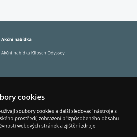
24bit/192kHz vysoce rozlišený zvuk. Díky
detail a textura jsou zachovány v čisté podobě.
í, věrný signál s přesnou dynamikou.
Akční nabídka
tově do externích DAC. Ať už jde o vysoké
Akční nabídka Klipsch Odyssey
detailností studiové úrovně.
bory cookies
í proti elektromagnetickému rušení. Zajišťuje
žívají soubory cookies a další sledovací nástroje s
ů.
elského prostředí, zobrazení přizpůsobeného obsahu
načky a typu (např. StarTech, 10Gtek, TP-Link,
ěvnosti webových stránek a zjištění zdroje