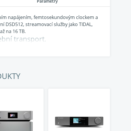
Parametry
eárním napájením, femtosekundovým clockem a
vní DSD512, streamovací služby jako TIDAL,
až na 16 TB.
ební transport.
DUKTY
ilní a trvalý přísun energie pro audio systém.
 šum a zajišťuje nezkreslený tok proudu. Díky
ní šum účinně potlačeny pomocí precizní