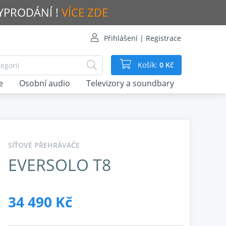
VYPRODÁNÍ !
VÍCE ZDE
Přihlášení | Registrace
Košík:
0 Kč
e
Osobní audio
Televizory a soundbary
SÍŤOVÉ PŘEHRÁVAČE
EVERSOLO T8
34 490 Kč