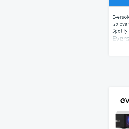
Eversol
izolova
Spotify
Evers
Čistý
Super-t
Vlastní
Veškerá
hodnotá
regulac