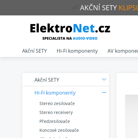
✅
AKČNÍ
SETY
KLIPS
Akční SETY
Hi-Fi komponenty
AV kompone
Akční SETY
Hi-Fi komponenty
Stereo zesilovače
Stereo receivery
Předzesilovače
Koncové zesilovače