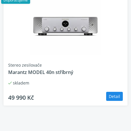
Doporučujeme
Vnější rozměry včetně
1025 x 368.7 x 454.9 mm
lemů, koncovek a
výložníků bez hrotů (V x
Š x H)
Hmotnost (kus)
35.8 kg
Barva
bílý
Stereo zesilovače
Marantz MODEL 40n stříbrný
skladem
49 990 Kč
Detail