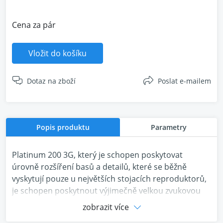
Cena za pár
Vložit do košíku
Dotaz na zboží
Poslat e-mailem
Popis produktu
Parametry
Platinum 200 3G, který je schopen poskytovat
úrovně rozšíření basů a detailů, které se běžně
vyskytují pouze u největších stojacích reproduktorů,
je schopen poskytnout výjimečně velkou zvukovou
scénu z relativně malé formy. Nový měnič MPD III a
zobrazit více
kužely středového a basového měniče RDT III