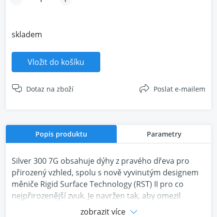
skladem
Vložit do košíku
Dotaz na zboží
Poslat e-mailem
Popis produktu
Parametry
Silver 300 7G obsahuje dýhy z pravého dřeva pro
přirozený vzhled, spolu s nově vyvinutým designem
měniče Rigid Surface Technology (RST) II pro co
nejpřirozenější zvuk. Je navržen tak, aby omezil
zkreslení, takže když je vaše hudba hlasitá, zůstává
zobrazit více