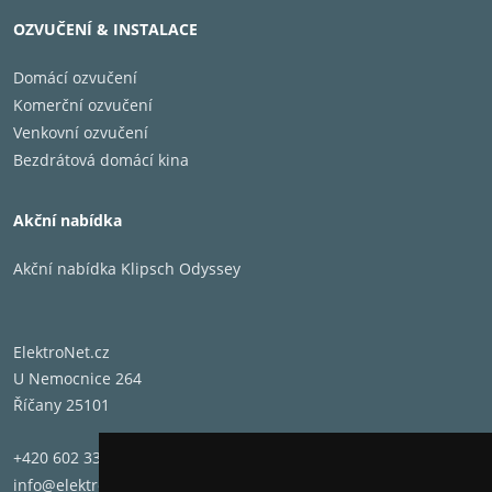
OZVUČENÍ & INSTALACE
1045 x 274 x 389 mm (41 9/64 x 10 25/32 x 15 5/16 ")
Hmotnost (každý)
Domácí ozvučení
19,3 kg (42 lb 9 oz)
Komerční ozvučení
Prodáno jako
Venkovní ozvučení
Bezdrátová domácí kina
Pár
Akční nabídka
Akční nabídka Klipsch Odyssey
ElektroNet.cz
U Nemocnice 264
Říčany 25101
+420 602 331 662
info@elektronet.cz