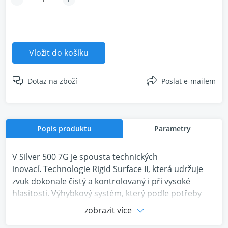
Vložit do košíku
Dotaz na zboží
Poslat e-mailem
Popis produktu
Parametry
V Silver 500 7G je spousta technických
inovací. Technologie Rigid Surface II, která udržuje
zvuk dokonale čistý a kontrolovaný i při vysoké
hlasitosti. Výhybkový systém, který podle potřeby
vyvažuje výstup z výškového a basového
zobrazit více
měniče. Konzistentní a hladká frekvenční odezva,