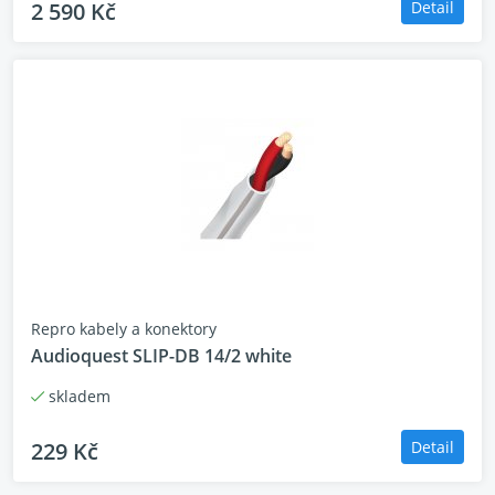
2 590 Kč
Detail
Typ
3-pásmová sloupová repros
bassreflexem
Basový měnič
2x 20.3 cm C-CAM RST mem
Středobasový měnič
1x 10 cm C-CAM RST memb
Výškový měnič
25 mm C-CAM gold dome ka
Impedance
8 Ohm
Terminály
BI-wiring
Doporučený výkon
80 - 200 W
zesilovače
Frekvenční rozsah
30 - 35.000 Hz
Citlivost
90,0 dB
Bassreflex
HiVe II port System
Repro kabely a konektory
Rozměry
1050 x 230 x 329 mm
Audioquest SLIP-DB 14/2 white
Hmotnost
22.8 kg
skladem
229 Kč
Detail