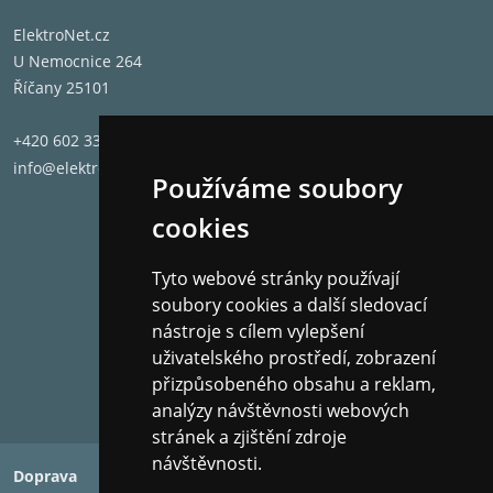
likace Bose
Aplikace Bose
ElektroNet.cz
U Nemocnice 264
Říčany 25101
+420 602 331 662
info@elektronet.cz
Používáme soubory
cookies
Tyto webové stránky používají
soubory cookies a další sledovací
nástroje s cílem vylepšení
uživatelského prostředí, zobrazení
přizpůsobeného obsahu a reklam,
analýzy návštěvnosti webových
stránek a zjištění zdroje
návštěvnosti.
Doprava
Platba