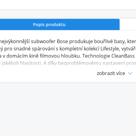
Popis produktu
ejvýkonnější subwoofer Bose produkuje bouřlivé basy, které n
ý pro snadné spárování s kompletní kolekcí Lifestyle, vytvá
 a v domácím kině filmovou hloubku. Technologie CleanBass 
i jakékoli hlasitosti. A díky bezproblémovému nastavení pr
a minut přinést dunění do svého prostoru.
zobrazit více
ogie CleanBass pro čistý zvuk při jakékoli hlasitosti
naci s produkty z kolekce Lifestyle získáte zvuk na úrovni s
a snadné nastavení pomocí aplikace Bose
ní k Wi-Fi®
povrchová úprava, která zvýrazní váš prostor