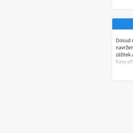
Dosud n
navržen
zážitek
basy př
několik
Technol
V kombi
Rychlé 
Připoje
Krásná 