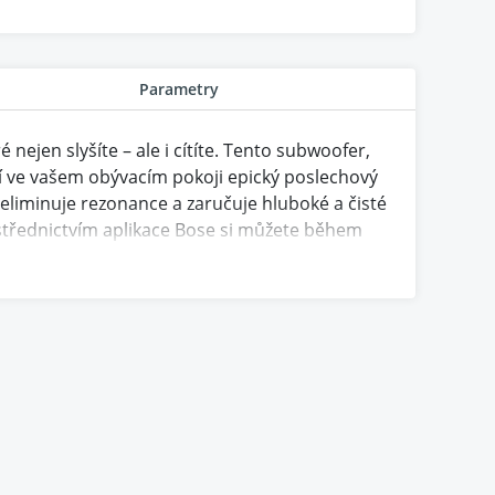
Parametry
ejen slyšíte – ale i cítíte. Tento subwoofer,
ří ve vašem obývacím pokoji epický poslechový
eliminuje rezonance a zaručuje hluboké a čisté
ostřednictvím aplikace Bose si můžete během
tadionu