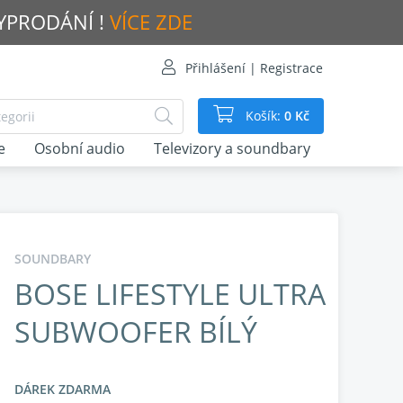
VYPRODÁNÍ !
VÍCE ZDE
Přihlášení | Registrace
Košík:
0 Kč
e
Osobní audio
Televizory a soundbary
SOUNDBARY
BOSE LIFESTYLE ULTRA
SUBWOOFER BÍLÝ
DÁREK ZDARMA