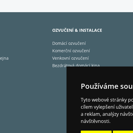
y
32,8 cm V x 29,7 cm Š x 29,7 cm H (13,4
l produktu
Plast (PC-ABS), Sklo
ové připojení
Bezdrátové připojení
OZVUČENÍ & INSTALACE
e Bose
Aplikace Bose
Domácí ozvučení
Komerční ozvučení
ejna
Venkovní ozvučení
Bezdrátová domácí kina
Používáme sou
Tyto webové stránky pou
cílem vylepšení uživat
a reklam, analýzy návšt
návštěvnosti.