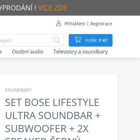
VYPRODÁNÍ !
VÍCE ZDE
Přihlášení | Registrace
Košík:
0 Kč
e
Osobní audio
Televizory a soundbary
SOUNDBARY
SET BOSE LIFESTYLE
ULTRA SOUNDBAR +
SUBWOOFER + 2X