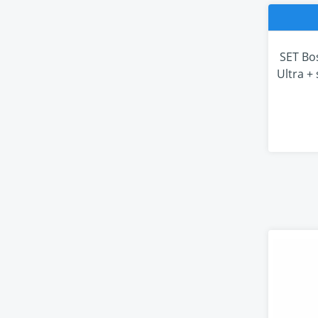
SET Bos
Ultra +
- B
Navržen
veškeré
odrážej
poskytu
který b
tento s
každou 