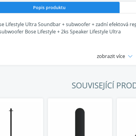
Popis produktu
e Lifestyle Ultra Soundbar + subwoofer + zadní efektová r
 subwoofer Bose Lifestyle + 2ks Speaker Lifestyle Ultra
zobrazit více
ose Lifestyle Ultra Soundba
SOUVISEJÍCÍ PRO
o tak, aby vám přineslo tak pohlcující zvuk, že se budete cít
mu vašemu oblíbenému obsahu novou úroveň detailů. Pate
í zvuk směrem k vám ze všech směrů – a to i bez použití da
je hromové basy s ohromující hloubkou a čistotou bez ohled
oří jakékoli vnímané limity sestavy pouze se soundbarem. Jak
oundbar rozšířit do podoby domácího kina. Naplní jakýkol
párty nebo nenápadný večer v nezapomenutelnou událost.