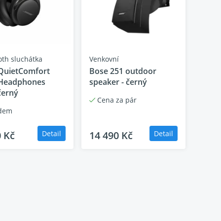
oth sluchátka
Venkovní
QuietComfort
Bose 251 outdoor
 Headphones
speaker - černý
černý
Cena za pár
dem
rového zvuku
0 Kč
Detail
14 490 Kč
Detail
 cm)
lb)
ka, Guma
 Low Energy,
orou)