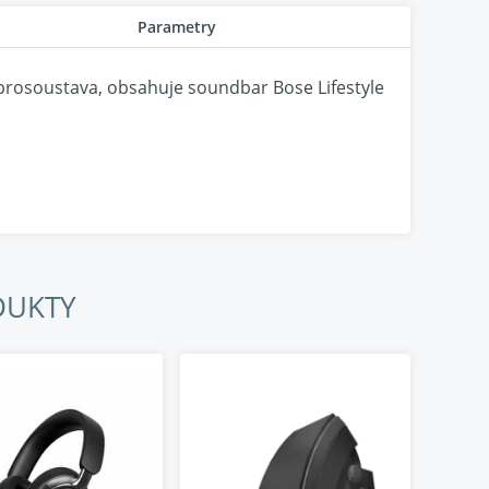
Parametry
eprosoustava, obsahuje soundbar Bose Lifestyle
r
DUKTY
it, jako byste v něm žili. Dolby Atmos® dodává
ntované reproduktory PhaseGuide promítají a
lších reproduktorů. Technologie QuietPort
u na hlasitost. Výsledkem je poslechový zážitek,
o součást kolekce Bose Lifestyle Collection lze
i prostor svěžím, dynamickým zvukem a promění