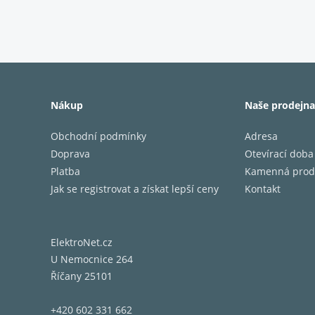
Nákup
Naše prodejna
- B
Obchodní podmínky
Adresa
Doprava
Otevírací doba
Platba
Kamenná prod
Jak se registrovat a získat lepší ceny
Kontakt
Dosud n
navržen
zážitek
ElektroNet.cz
basy př
U Nemocnice 264
několik
Říčany 25101
Technol
+420 602 331 662