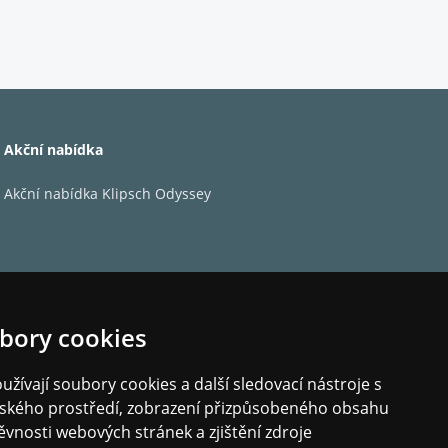
Akční nabídka
fer
Akční nabídka Klipsch Odyssey
ejen slyšíte – ale i cítíte. Tento subwoofer,
ří ve vašem obývacím pokoji epický poslechový
bory cookies
eliminuje rezonance a zaručuje hluboké a čisté
ostřednictvím aplikace Bose si můžete během
žívají soubory cookies a další sledovací nástroje s
elského prostředí, zobrazení přizpůsobeného obsahu
ěvnosti webových stránek a zjištění zdroje