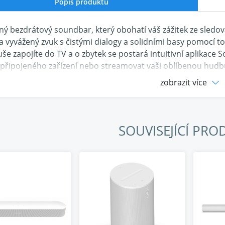
Popis produktu
ý bezdrátový soundbar, který obohatí váš zážitek ze sledov
a vyvážený zvuk s čistými dialogy a solidními basy pomocí
še zapojíte do TV a o zbytek se postará intuitivní aplikace S
připojeného zařízení nebo streamovat vaši oblíbenou hudbu
a internetových rádií. A to vše bezdrátově, pomocí aplikace 
zobrazit více
tní bezdrátový soundbar Sonos
 hluboký zvuk překonávající svou velikost
nastavení pomocí intuitivní Sonos aplikace
SOUVISEJÍCÍ PRO
 desítek streamovacích služeb a internetových rádií
 bezdrátového přehrávání přes Apple AirPlay 2
obení zvuku místnosti pomocí Trueplay
 vytvoření sestavy domácího kina
áženost nade vše