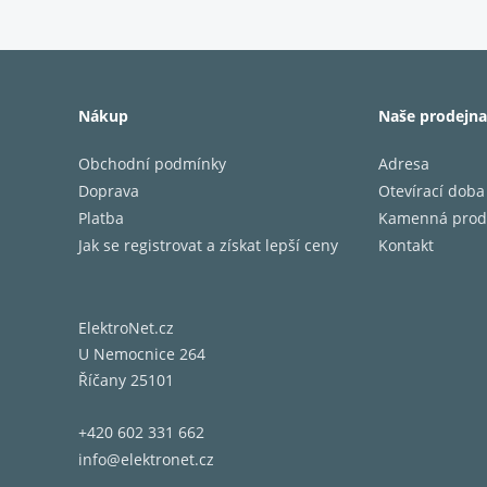
Díky po
vychutn
Pos
Nákup
Naše prodejna
Obchodní podmínky
Adresa
Po zapo
Doprava
Otevírací doba
prostř
Platba
Kamenná prod
Nest Ho
Jak se registrovat a získat lepší ceny
Kontakt
Kam
ElektroNet.cz
U Nemocnice 264
Přidejt
Říčany 25101
více mí
+420 602 331 662
Umí
info@elektronet.cz