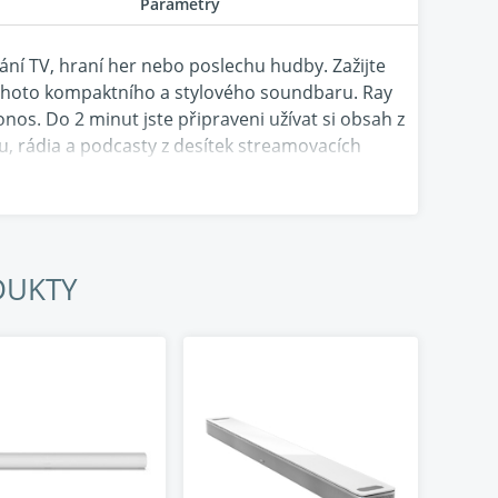
Parametry
ání TV, hraní her nebo poslechu hudby. Zažijte
 tohoto kompaktního a stylového soundbaru. Ray
onos. Do 2 minut jste připraveni užívat si obsah z
, rádia a podcasty z desítek streamovacích
Sonos nebo Apple AirPlay 2.
DUKTY