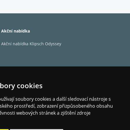
y, Apple Music nebo Tidal si budete moci
vašich oblíbených služeb, i když je TV vypnuta.
Akční nabídka
Akční nabídka Klipsch Odyssey
lkového ovladače, aplikace Sonos nebo
. Pokud máte doma Amazon Echo nebo Google
bory cookies
na, nebo si užijte pohodlí multiroom poslechu ve
žívají soubory cookies a další sledovací nástroje s
elského prostředí, zobrazení přizpůsobeného obsahu
ěvnosti webových stránek a zjištění zdroje