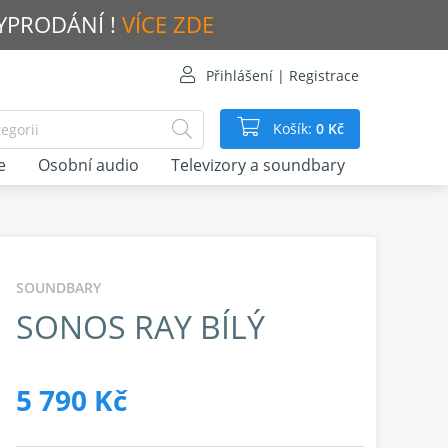
VYPRODÁNÍ !
VÍCE ZDE
Přihlášení | Registrace
Košík:
0 Kč
e
Osobní audio
Televizory a soundbary
SOUNDBARY
SONOS RAY BÍLÝ
5 790 Kč