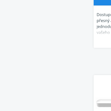
Dostupn
přesný 
jednodu
vašeho 
služeb 
kompak
jasný a
snadné 
podpora
možnost
přizpůs
možnost
Vyv