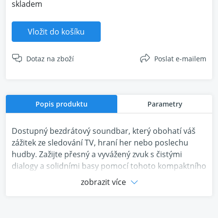
skladem
Vložit do košíku
Dotaz na zboží
Poslat e-mailem
Popis produktu
Parametry
Dostupný bezdrátový soundbar, který obohatí váš
zážitek ze sledování TV, hraní her nebo poslechu
hudby. Zažijte přesný a vyvážený zvuk s čistými
dialogy a solidními basy pomocí tohoto kompaktního
a stylového soundbaru. Ray jednoduše zapojíte do
zobrazit více
TV a o zbytek se postará intuitivní aplikace Sonos. Do
2 minut jste připraveni užívat si obsah z vašeho
připojeného zařízení nebo streamovat vaši