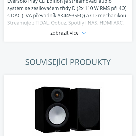
Eversolo Play CD Edition je streamovací audio
systém se zesilovačem třídy D (2x 110 W RMS při 4Ω)
s DAC (D/A převodník AK4493SEQ) a CD mechanikou.
Streamuje z TIDAL, Qobuz, Spotify i NAS. HDMI ARC,
PHONO, USB Audio Out. Dotykový displej 5,5",
zobrazit více
multiroom, kalibrace zvuku i ovládání přes aplikaci.
Výrobce: Eversolo, Model: Eversolo Play CD Edition
SOUVISEJÍCÍ PRODUKTY
EverSolo Play CD Edition je streamovací audio
systém s CD mechanikou, výrobce: EverSolo, model:
Play CD Edition
Hudební streamování bez hranic
Série Play je úzce propojena s platformami jako
TIDAL, Qobuz, IDAGIO, Amazon Music, TuneIn Radio,
Presto Music, KKBOX, Radio Paradise, Deezer a
dalšími předními službami, což umožňuje přehrávání
vysoce kvalitního bezeztrátového zvuku bez potřeby