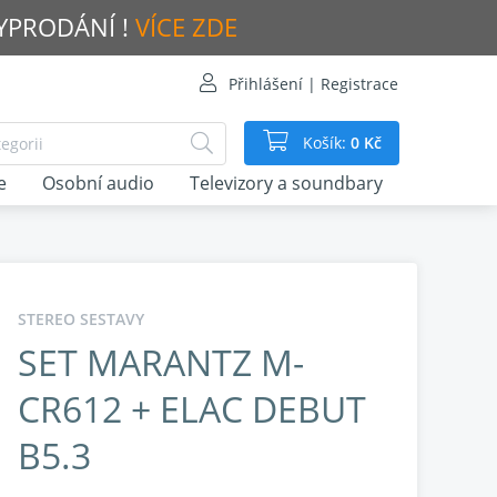
VYPRODÁNÍ !
VÍCE ZDE
Přihlášení | Registrace
Košík:
0 Kč
e
Osobní audio
Televizory a soundbary
STEREO SESTAVY
SET MARANTZ M-
CR612 + ELAC DEBUT
B5.3