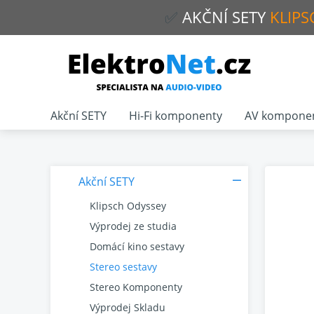
✅
AKČNÍ
SETY
KLIPS
Akční SETY
Hi-Fi komponenty
AV kompone
Akční SETY
Klipsch Odyssey
Výprodej ze studia
Domácí kino sestavy
Stereo sestavy
Stereo Komponenty
Výprodej Skladu