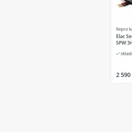
Repro k
Elac Se
SPW 3
skla
2 590