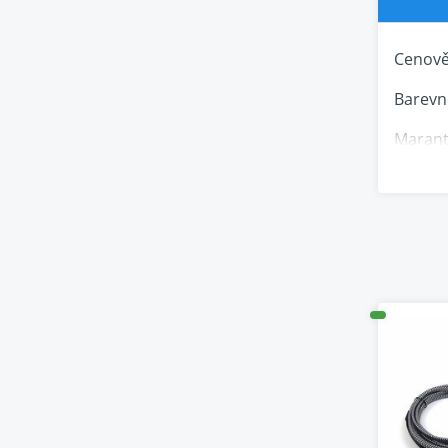
Cenově 
Barevn
Marant
Elac D