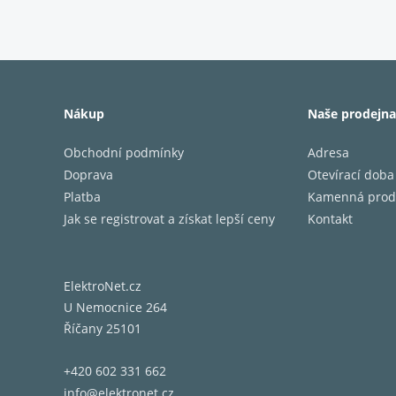
Mara
Nákup
Naše prodejna
Opravdo
modern
Obchodní podmínky
Adresa
V okamž
Doprava
Otevírací doba
čistá ra
Platba
Kamenná prod
Elegant
Jak se registrovat a získat lepší ceny
Kontakt
prostře
reprodu
vychutn
ElektroNet.cz
můžete 
U Nemocnice 264
TuneIn 
Říčany 25101
hudbě, 
Highlig
+420 602 331 662
60W x 2
info@elektronet.cz