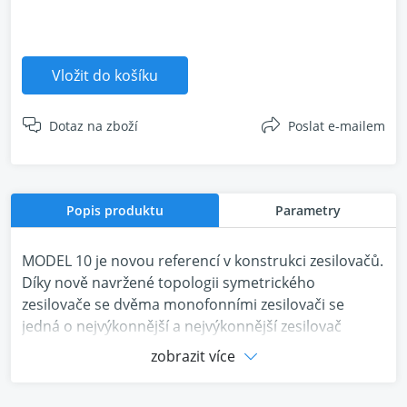
Vložit do košíku
Dotaz na zboží
Poslat e-mailem
Popis produktu
Parametry
MODEL 10 je novou referencí v konstrukci zesilovačů.
Díky nově navržené topologii symetrického
zesilovače se dvěma monofonními zesilovači se
jedná o nejvýkonnější a nejvýkonnější zesilovač
Marantz všech dob.
zobrazit více
2 kanály
250 W na kanál