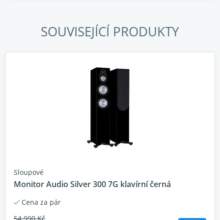
SOUVISEJÍCÍ PRODUKTY
MONITOR AUDIO
SILVER 300 7G
Sloupové
Monitor Audio Silver 300 7G klavírní černá
LIMITED EDITION
Cena za pár
54 990 Kč