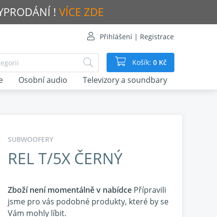
VYPRODÁNÍ !
VÍCE ZDE
Přihlášení | Registrace
Košík:
0 Kč
e
Osobní audio
Televizory a soundbary
SUBWOOFERY
REL T/5X ČERNÝ
Zboží není momentálně v nabídce
Přípravili
jsme pro vás podobné produkty, které by se
Vám mohly líbit.