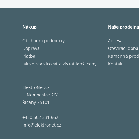
• Aktiv
200 mm
• Výkon
Nákup
Naše prodejna
• Zesilo
• Uzavř
Obchodní podmínky
Adresa
zářič z
Doprava
Otevírací doba
• Šířka 
Platba
Kamenná prod
• 300 x
Jak se registrovat a získat lepší ceny
Kontakt
• Čistá
Ideální
ElektroNet.cz
jeho ta
U Nemocnice 264
model. 
Říčany 25101
poskytu
+420 602 331 662
O něco 
info@elektronet.cz
minimal
vysokým