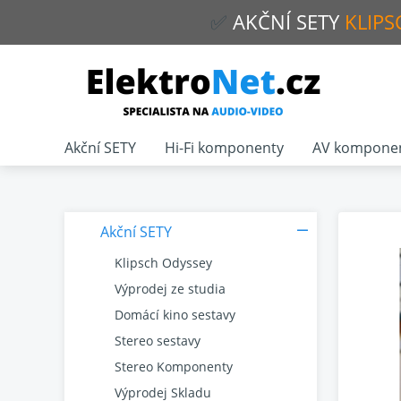
✅
AKČNÍ
SETY
KLIPS
Akční SETY
Hi-Fi komponenty
AV kompone
Akční SETY
Klipsch Odyssey
Výprodej ze studia
Domácí kino sestavy
Stereo sestavy
Stereo Komponenty
Výprodej Skladu