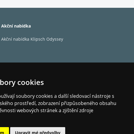
Akční nabídka
Akční nabídka Klipsch Odyssey
bory cookies
hokoli interiéru. Spalování podlahy je součástí
ěrně po celém prostoru, takže funguje jako větší
ento design eliminuje dokonce i gril, což mu
žívají soubory cookies a další sledovací nástroje s
elského prostředí, zobrazení přizpůsobeného obsahu
ěvnosti webových stránek a zjištění zdroje
ýt menší díky jemným designovým změnám, které
stev laku podle vašeho výběru v bílé barvě s
skříním.
ám
Upravit mé předvolby