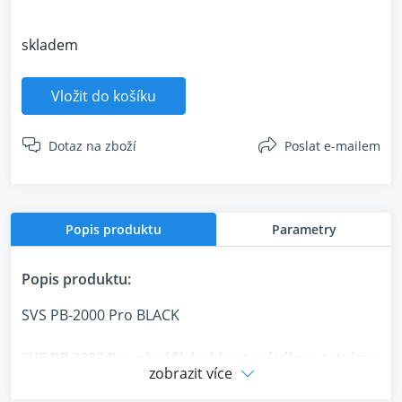
skladem
Vložit do košíku
Dotaz na zboží
Poslat e-mailem
Popis produktu
Parametry
Popis produktu:
SVS PB-2000 Pro BLACK
SVS PB 2000 Pro přináší dechberoucí výkon, extrémně hl
zobrazit více
výchylkou, masivnímu zesilovači Sledge STA 550D a pokro