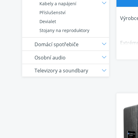
Kabely a napájení
Příslušenství
Výrobce
Devialet
Stojany na reproduktory
Extrémn
Domácí spotřebiče
dostate
Osobní audio
W RMS, 
basy.
Televizory a soundbary
Malé sk
2000 a 
předpoj
zejména
SVS vyb
a techn
materiá
realist