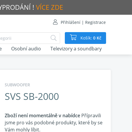
VYPRODÁNÍ !
VÍCE ZDE
Přihlášení | Registrace
Košík:
0 Kč
e
Osobní audio
Televizory a soundbary
SUBWOOFER
SVS SB-2000
Zboží není momentálně v nabídce
Přípravili
jsme pro vás podobné produkty, které by se
Vám mohly líbit.