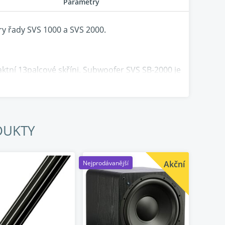
Parametry
ry řady SVS 1000 a SVS 2000.
ktní 13palcové skříni. Subwoofer SVS SB-2000 je
 12palcovým měničem s předním vyzařováním a 500
st hlubokými, nenucenými a artikulovanými
 výzvu pro inženýry SVS při navrhování SB-
DUKTY
obětovat výkon kvůli velikosti a zavrhli
ozoruhodným rozšířením nízkých frekvencí,
nosti, detailu a muzikálnosti.
Nejprodávanější
Akční
ničem, masivními duálními feritovými magnety
ý výkon s extrémně nízkým zkreslením. Lehký
ové tóny a masivní nízkofrekvenční dopad s
í výkon, i když je subwoofer po dlouhou dobu