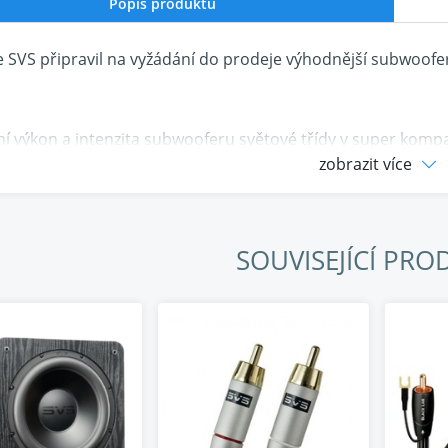
Popis produktu
 SVS připravil na vyžádání do prodeje výhodnější subwoofe
í výkon a intenzita subwooferu světové třídy v super kompa
čně malý na to, aby se skryl v každé místnosti, a se svým
zobrazit více
1100+ W zesilovačem špičkového výkonu, rozproudí místno
říně subwooferu nevedou k velkým basům, což představovalo
SOUVISEJÍCÍ PRO
jeho kompaktního krytu 13x13x13 palců. Inženýři SVS odmítli 
até představy a navrhli subwoofer s masivním výkonem a p
 v poměru k jeho velikosti a ceně. To vše bez obětování přes
avil kompaktní subwoofer SB-2000 předním 12palcovým mě
ologií vnitřního motoru optimalizovanou pro FEA pro vysok
l kužele měniče s dlouhým zdvihem reprodukuje jemné zvuk
ickým vzhledem. Odolné pryžové rámy zajišťují dlouhotrvajíc