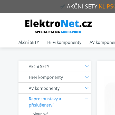
✅
AKČNÍ
SETY
KLIPS
Akční SETY
Hi-Fi komponenty
AV kompone
Akční SETY
Hi-Fi komponenty
AV komponenty
Reprosoustavy a
příslušenství
Sloupové