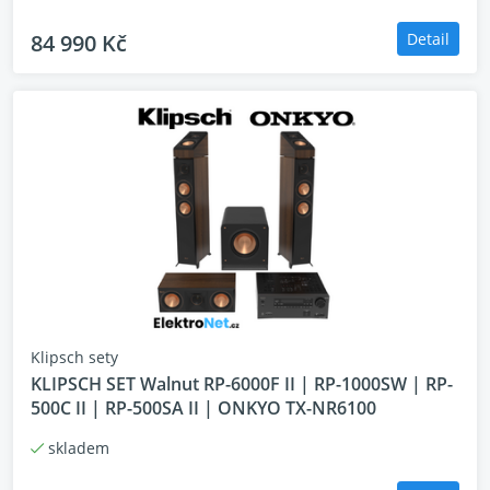
Hmotnost 7,6 kg
Povrchová úprava Eben, ořech
84 990 Kč
Detail
Včetně příslušenství gumové nožičky ( 8)
Klipsch sety
KLIPSCH SET Walnut RP-6000F II | RP-1000SW | RP-
500C II | RP-500SA II | ONKYO TX-NR6100
skladem