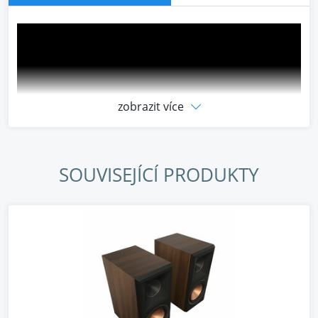
zobrazit více
SOUVISEJÍCÍ PRODUKTY
90 ° X 90 ° SILIKONOVÁ HYBRIDNÍ TRACTRIX® HORN
TUBE
Maximalizuje účinnost a zvyšuje detaily při
zaostřování vysokých frekvencí směrem k oblasti