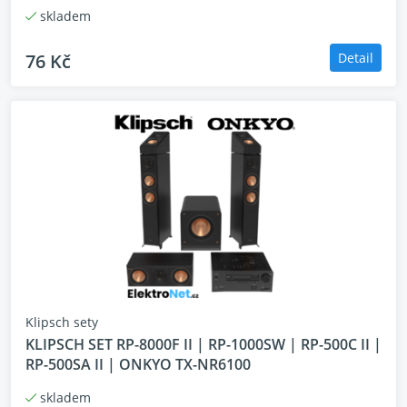
Magnetické mřížky umožňují snadnou změnu
skladem
charakteru – od ohromujícího vzhledu po diskrétní
eleganci.
76 Kč
Detail
Specifikace
1" titanový LTS ventilovaný výškový reproduktor,
hybridní Tractrix® Horn
Woofer Double 5,25" Cerametallic ™ basový
reproduktor s Faradayovými kroužky
Frekvenční odezva 62-25 kHz +/- 3 dB
Citlivost 94 dB @ 2,83 V / 1 m
Trvalý výkon 100 W / Špička
Jmenovitá impedance 8 Ω Mezní
frekvence 1500 Hz
Klipsch sety
Materiál krytu MDF
KLIPSCH SET RP-8000F II | RP-1000SW | RP-500C II |
Typ krytu uzavřený
RP-500SA II | ONKYO TX-NR6100
Jednotlivé vstupy, hliník
Rozměry (V x Š x H) 36,0 x 30,3 x 19,4 cm
skladem