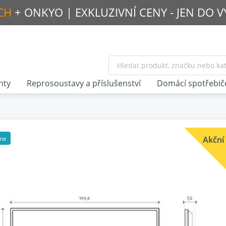
CH
+ ONKYO |
EXKLUZIVNÍ CENY - JEN DO 
nty
Reprosoustavy a příslušenství
Domácí spotřebič
me
Akční