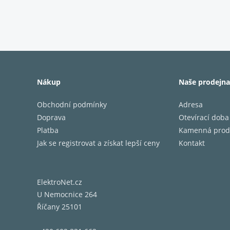
Nákup
Naše prodejna
His
Obchodní podmínky
Adresa
Doprava
Otevírací doba
odemyká 
Platba
Kamenná prod
také mod
Jak se registrovat a získat lepší ceny
Kontakt
Ať už j
teplotu 
ElektroNet.cz
Obsah 
U Nemocnice 264
Říčany 25101
kontras