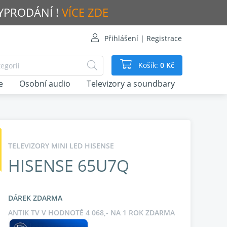
VYPRODÁNÍ !
VÍCE ZDE
Přihlášení | Registrace
Košík:
0 Kč
e
Osobní audio
Televizory a soundbary
TELEVIZORY MINI LED HISENSE
HISENSE 65U7Q
DÁREK ZDARMA
ANTIK TV V HODNOTĚ 4 068,- NA 1 ROK ZDARMA