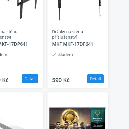
hlubokou černou. A to díky velice preciznímu
 na stěnu
Držáky na stěnu
enství
příslušenství
MKF-17DP641
MKF MKF-17DF641
dem
skladem
9 Kč
Detail
590 Kč
Detail