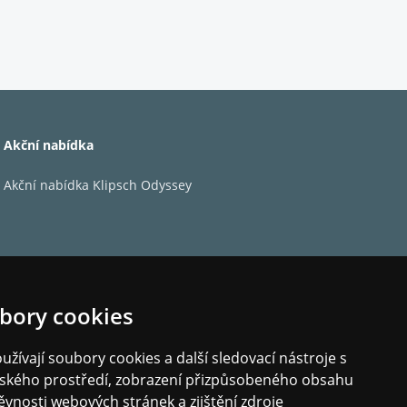
Akční nabídka
Akční nabídka Klipsch Odyssey
funkce přetváří nejen vaše milované klasiky, ale
ohromující kvality 4K.
Sensor automaticky detekuje a upravuje jas a
bory cookies
detaily, obohacenými barvami a hlubokým
žívají soubory cookies a další sledovací nástroje s
elského prostředí, zobrazení přizpůsobeného obsahu
ěvnosti webových stránek a zjištění zdroje