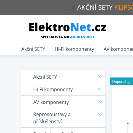
✅
AKČNÍ
SETY
KLIPS
Akční SETY
Hi-Fi komponenty
AV kompone
Akční SETY
Doporučuje
Hi-Fi komponenty
AV komponenty
Reprosoustavy a
příslušenství