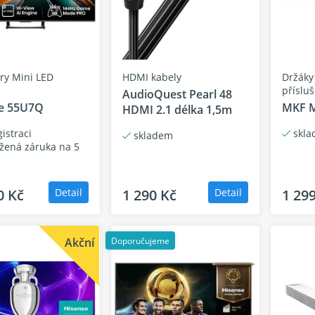
hnologie Mini-LED
váš zážitek ze sledování, přináší živé barvy, vysoký kontrast a 
ory Mini LED
HDMI kabely
Držáky
přísluš
ní panelu, kterého výkon televize efektivně využívá.
AudioQuest Pearl 48
e 55U7Q
MKF 
HDMI 2.1 délka 1,5m
istraci
skla
skladem
žená záruka na 5
0 Kč
Detail
1 290 Kč
Detail
1 29
Akční
Doporučujeme