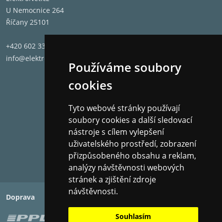
U Nemocnice 264
Říčany 25101
+420 602 331 662
info@elektronet.cz
Používáme soubory
cookies
Objevte dechberoucí barvy QLED!
Obrazovka je
certifikovana společností Pantone pro přesnou
Tyto webové stránky používají
reprodukci tisíců testovaných barev. Užijte si věrné
soubory cookies a další sledovací
odstíny, široké spektrum barev a obraz blízko
nástroje s cílem vylepšení
skutečnosti.
uživatelského prostředí, zobrazení
přizpůsobeného obsahu a reklam,
analýzy návštěvnosti webových
Odemkněte potenciál každého HDR formátu
stránek a zjištění zdroje
, včetně
návštěvnosti.
Dolby Vision IQ, HDR 10+ Adaptive, HDR 10, HLG, což
Doprava
Platba
vede k dokonalým detailům, obohaceným barvám a
hlubokému kontrastu.
Souhlasím