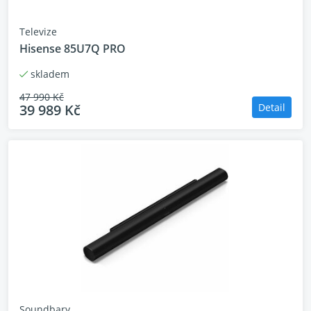
Televize
Hisense 85U7Q PRO
skladem
47 990 Kč
39 989 Kč
Detail
Hi-View AI Engine
je výkonný obrazový chip vždy nabízí
optimální vizuální zážitek. Funkce jako AI 4K Upscaling
vylepší méně kvalitní obsah do 4K kvality aby ste si užili
sledování naplno.
Hi-View AI Engine PRO
je odborník na rozpoznávání
scén. Detekuje a analyzuje data, jako jsou odstíny pleti,
Soundbary