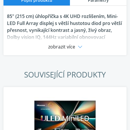
Popis produktu
Parametry
85" (215 cm) úhlopříčka s 4K UHD rozlišením, Mini-
LED Full Array displej s větší hustotou diod pro větší
přesnost, vynikající kontrast a jasný, živý obraz,
Dolby vision IQ, 144Hz variabilní obnovovací
frekvence (VRR), Game Mode Pro, Dolby Atmos pro
zobrazit více
prostorový zvukový zážitek, Široké možnosti
připojení: 4× HDMI 2.1, Bluetooth, Wi-Fi, LAN,
Vestavěný subwoofer
SOUVISEJÍCÍ PRODUKTY