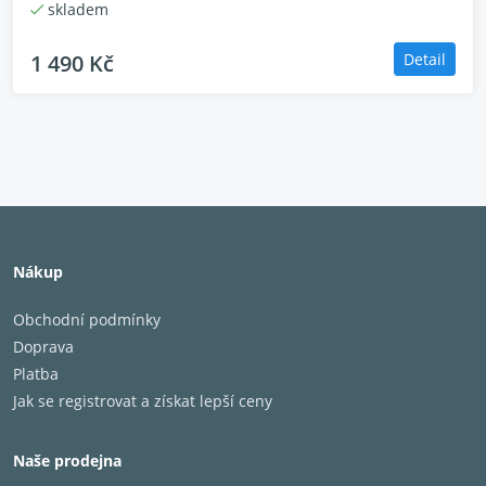
skladem
AI Sports Mode
přichází na pomoc rozmazaným
1 490 Kč
Detail
pohybům ve sportu. Tento speciální režim vytváří
skutečně stadionové sportovní scény, díky čemuž je
každý detail hry křišťálově jasný. Také zlepšuje zvukové
efekty, včetně hlasů davu a komentátorů.
Nákup
Obchodní podmínky
Doprava
Platba
Jak se registrovat a získat lepší ceny
Naše prodejna