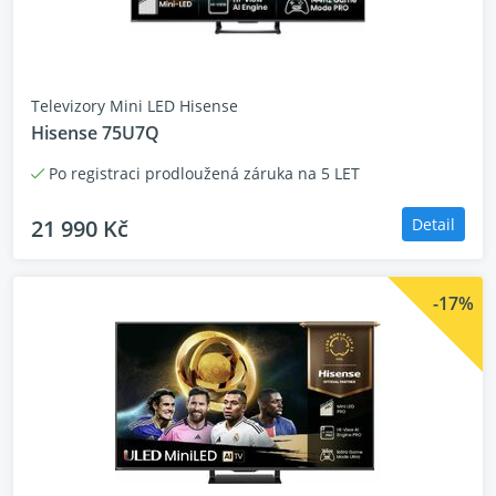
Televizory Mini LED Hisense
Hisense 75U7Q
Po registraci prodloužená záruka na 5 LET
21 990 Kč
Detail
Technologie Mini-LED
zvyšuje váš zážitek ze sledování,
přináší živé barvy, vysoký kontrast a hlubokou černou. A
to díky velice preciznímu podsvícení panelu, kterého
-17%
výkon televize efektivně využívá.