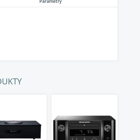
Parametry
DUKTY
tény