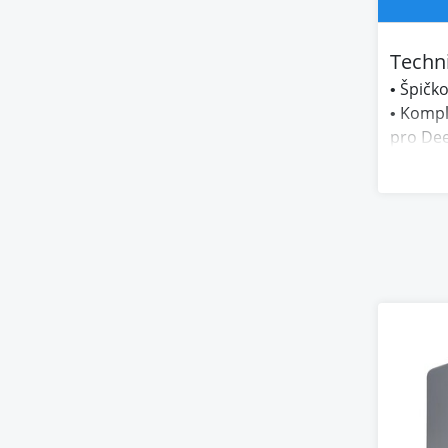
Techni
• Špičk
• Kompl
pro De
• Nejno
• Smart
• Port 
• Volit
• Analo
• Barev
• Zesil
• Ruar
• Povrc
s ořec
• Rozmě
• Hmotn