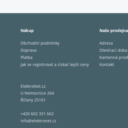
a naším
Pln
Nákup
Naše prodejna
Náš nov
Obchodní podmínky
Adresa
můžete 
Doprava
Otevírací doba
displej
Platba
Kamenná prod
komplex
Jak se registrovat a získat lepší ceny
Kontakt
Stejně 
bez nám
zvuku p
ElektroNet.cz
způsobe
U Nemocnice 264
Říčany 25101
+420 602 331 662
info@elektronet.cz