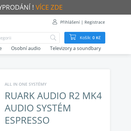
VYPRODÁNÍ !
VÍCE ZDE
Přihlášení | Registrace
Košík:
0 Kč
e
Osobní audio
Televizory a soundbary
ALL IN ONE SYSTÉMY
RUARK AUDIO R2 MK4
AUDIO SYSTÉM
ESPRESSO