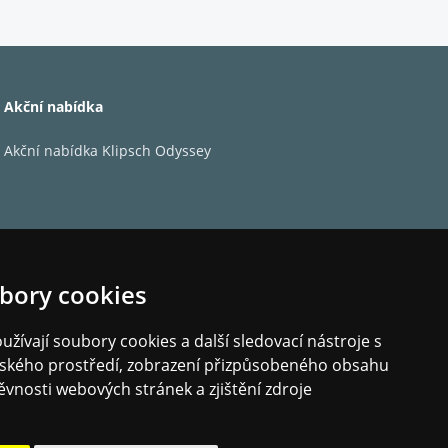
Ruark a kvalita zůstává jasná.
Akční nabídka
ormace o programu a u internetových zdrojů si
Akční nabídka Klipsch Odyssey
ením nebo obalem stanice a alba. Intenzitu
úrovni okolního osvětlení. Díky dvěma
íkem u postele.
technologie, které poskytují nádherně čistý zvuk
ivní ekvalizací poskytuje dokonalé vyvážení
bory cookies
 hlasitosti, díky čemuž je R2 nezbytným
žívají soubory cookies a další sledovací nástroje s
elského prostředí, zobrazení přizpůsobeného obsahu
ěvnosti webových stránek a zjištění zdroje