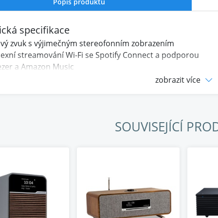
Popis produktu
cká specifikace
ový zvuk s výjimečným stereofonním zobrazením
exní streamování Wi-Fi se Spotify Connect a podporou
ezer a Amazon Music
vější generace Bluetooth 5
zobrazit více
Radio tuner s internetovým rádiem, DAB, DAB+, FM
USB-C pro přehrávání/nabíjení
elné infračervené dálkové ovládání
SOUVISEJÍCÍ PRO
gový vstup, výstup na sluchátka
ný LCD displej s automatickým stmíváním
ovač třídy AB s vysokou kvalitou zvuku
k NS+ neodymové měniče
hová úprava: světlý krémový lak nebo „espresso“ lak
hovou mřížkou
ry: V 185 x Š 340 x H 150 mm, včetně ovládacích prvků a an
ost: 2,9 kg