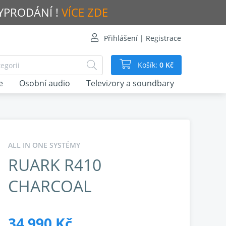
VYPRODÁNÍ !
VÍCE ZDE
Přihlášení | Registrace
Košík:
0 Kč
e
Osobní audio
Televizory a soundbary
ALL IN ONE SYSTÉMY
RUARK R410
CHARCOAL
34 990 Kč