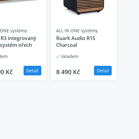
ýsledkem bezproblémový výkon, který popírá
komponentami pro audiofily a nejlepšími
s spojí blíže k hudbě, kterou milujete.
 ONE systémy
ALL IN ONE systémy
 R3 integrovaný
Ruark Audio R1S
 systém ořech
Charcoal
dem
skladem
ry nejvyšší kvality. Spotify a TIDAL Connect
 přehrávač médií R410 umožní rychle procházet
90 Kč
Detail
8 490 Kč
Detail
ctvím vstupů R410 lze snadno připojit gramofon
B. Zejména díky připojení
evizory a kompletní řešení pro všechny vaše
ecast
jasné, že způsob, jakým posloucháme hudbu, se