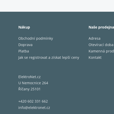
vyvinul
streamo
S Apple
Amazon 
Nákup
Naše prodejna
propoji
Obchodní podmínky
Adresa
interope
Doprava
Otevírací doba
Platba
Kamenná prod
Spe
Jak se registrovat a získat lepší ceny
Kontakt
Zvuk
ElektroNet.cz
U Nemocnice 264
Frekven
Říčany 25101
Reprod
2 × Rua
+420 602 331 662
2 × bas
info@elektronet.cz
Zesilov