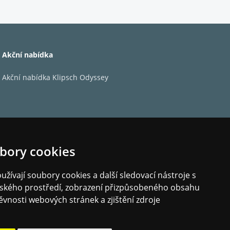
 CD mechaniku, ale R410 byl primárně navržen pro
pných online.
mo do R410 z aplikací jako 'BBC Sounds,
é snadno vytvořit systém pro více místností a
Akční nabídka
ny budoucí modely řady 100 budou mít tuto
Akční nabídka Klipsch Odyssey
bory cookies
žívají soubory cookies a další sledovací nástroje s
elského prostředí, zobrazení přizpůsobeného obsahu
ěvnosti webových stránek a zjištění zdroje