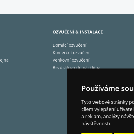
. S R410 se můžete stále připojit a užívat si gramofon nebo
vání a maximální využití úžasných hudebních služeb dostu
 AirPlay a vestavěným Chromecastem můžete streamovat pří
Music, Deezer a Qobuz' s lepším zvukem než CD. Můžete tak
OZVUČENÍ & INSTALACE
t R410 s dalšími reproduktory AirPlay a Chromecast. Všech
Domácí ozvučení
rabilitu také.
Komerční ozvučení
ejna
Venkovní ozvučení
cifikace
Bezdrátová domácí kina
Používáme sou
ční odezva 35Hz - 22kHz
Tyto webové stránky pou
uktorové jednotky
cílem vylepšení uživat
rk 20mm hedvábné kopulovité výškové reproduktory,
a reklam, analýzy návšt
ové středové jednotky Ruark 100 mm NS+
návštěvnosti.
ač 120W RMS zesilovač třídy D (0,02% THD @ 30W/CH)