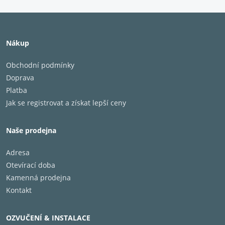
Rozměry (šxvxh): 180mm x 382mm x 282mm
Hmotnost: 8kg
Vnitřní objem: 10l
Systém bassreflex
Nákup
Cena za 1 PÁR!
Obchodní podmínky
Doprava
Platba
Jak se registrovat a získat lepší ceny
Naše prodejna
Adresa
Otevírací doba
Kamenná prodejna
Kontakt
OZVUČENÍ & INSTALACE