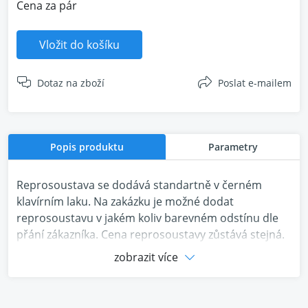
Cena za pár
Vložit do košíku
Dotaz na zboží
Poslat e-mailem
Popis produktu
Parametry
Reprosoustava se dodává standartně v černém
klavírním laku. Na zakázku je možné dodat
reprosoustavu v jakém koliv barevném odstínu dle
přání zákazníka. Cena reprosoustavy zůstává stejná.
zobrazit více
Přestože se jedná o nejmenší model z řady Pontos,
stále nabízí vynikající zvuk a jevhodný zejména do