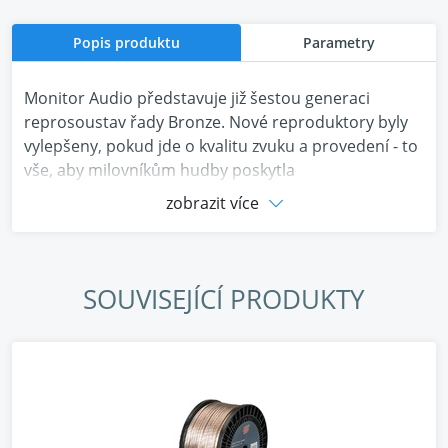
Popis produktu
Parametry
Monitor Audio představuje již šestou generaci
reprosoustav řady Bronze. Nové reproduktory byly
vylepšeny, pokud jde o kvalitu zvuku a provedení - to
vše, aby milovníkům hudby poskytla
nezapomenutelný zážitek.
zobrazit více
V nové řadě Bronze naleznete od základu navržený
vlnovod Uniform Dispersion, který v kombinaci s
charakteristickým výškovým reproduktorem C-CAM
SOUVISEJÍCÍ PRODUKTY
Gold Dome zajišťuje rovnoměrnější rozptyl zvuku,
lepší vyrovnávání času a lepší rozptyl zvuku a
poskytuje realističtější prostorový zážitek.
Akusticky průhledné mřížky zakrývající tweeter, které
jsou pro Monitor Audio charakteristické, mají
hexagonální „očka“ a dávají tím reprosoustavám