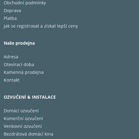
Obchodní podmínky
Menší model regálové reprosoustavy Monitor Audio
Bronze 50 je vhodný do menších místností.
Doprava
Platba
Akusticky průhledná hexagonální mřížka
Jak se registrovat a získat lepší ceny
Průhledný, šestihranný vzor, charakteristický pro
rodinu Monitor Monitor
Naše prodejna
Adresa
Otevírací doba
25 mm výškový reproduktor C-CAM Gold s novým
Kamenná prodejna
vlnovodem Uniform Dispersion (UD)
Kontakt
Nová verze tweeteru C-CAM Gold-Dome
charakteristikého pro rodinu reprosoustav Monitor
OZVUČENÍ & INSTALACE
Audio s vlnovodem Uniform Dispersion (UD), který
poskytuje ještě realističtější zvuk
Domácí ozvučení
Komerční ozvučení
Venkovní ozvučení
Bezdrátová domácí kina
Středobasové reproduktory C-CAM