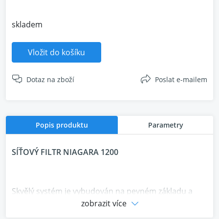
skladem
Vložit do košíku
Dotaz na zboží
Poslat e-mailem
Popis produktu
Parametry
SÍŤOVÝ FILTR NIAGARA 1200
Skvělý systém je vybudován na pevném základu a
základy začínají napájením. S AudioQuest Niagara
zobrazit více
1200 zažijete poprvé jasnost, prostor, frekvenční a