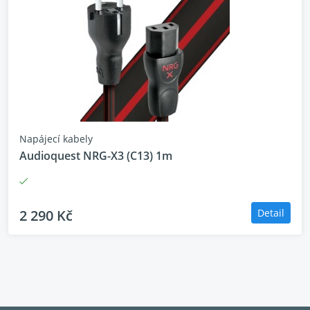
zařízení nebo video produkty
, využívající konstantní proudové napětí pro obvody
zesilovače. Tyto zásuvky využívají
patentovanou technologii AC Ground Noise-
Dissipation System
, spolu se sofistikovaným, řízeně optimalizovaným
lineárním obvodem pro rozptýlení šumu v rámci co
nejširšího pásma (více než 18 oktáv).
Napájecí kabely
Audioquest NRG-X3 (C13) 1m
TECHNOLOGIE
•
Ground Noise-Dissipation System:
Je patentovaná
2 290 Kč
Detail
technologie společnosti AudioQuest která výrazně
snižuje rušení procházející skrze zemnící vodiče, aniž
by byla ohrožena bezpečnost nebo možnost
vytváření nízko-úrovňových zemních smyček.
•
Ultra-Linear Noise-Dissipation Technology: