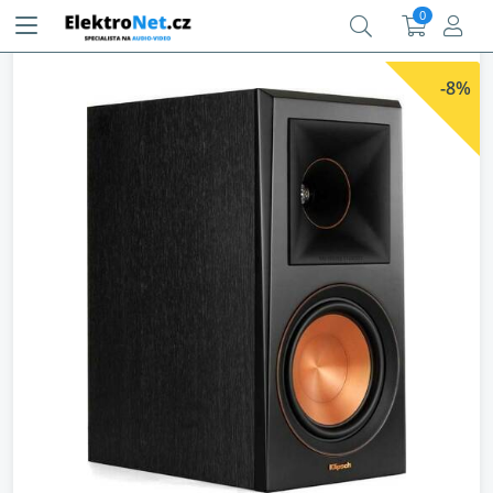
0
-8%