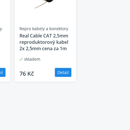
í nenásilný bas bez zkreslení. Skládá se z řady
naladěné pro zachycení a eliminaci tradičního
ry
Repro kabely a konektory
frekvence nebudou ovlivněny rezonancemi kabinetů
Real Cable CAT 2,5mm
reproduktorový kabel
2x 2,5mm cena za 1m
rních provedeních: Půlnoční Černá a Saténová
skladem
il
76 Kč
Detail
co nejméně. Ozvučnice Polk Reserve, vnitřní
echtěného stojatého vlnění a eliminaci
 reproduktorů, zatímco ty věrně reprodukují