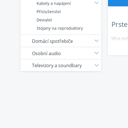
Kabely a napájení
Příslušenství
Devialet
Prst
Stojany na reproduktory
Více ne
Domácí spotřebiče
1" twee
nežádou
Osobní audio
vyzařov
Televizory a soundbary
zatlume
Pinnacl
filmech
6,5"
Polk vy
střední
jádro P
váha. U