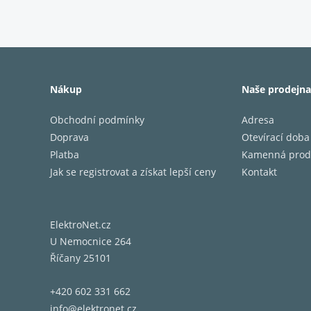
Váš zvuk
vysokýc
Komp
Tyto re
zadní e
Nákup
Naše prodejna
(R900 s
Obchodní podmínky
Adresa
Doprava
Otevírací doba
Vysoko
Platba
Kamenná prod
Středot
Jak se registrovat a získat lepší ceny
Kontakt
Basový 
Frekven
Citlivos
ElektroNet.cz
Impeda
U Nemocnice 264
Přechod
Říčany 25101
Rozměry 
Váha (k
+420 602 331 662
info@elektronet.cz