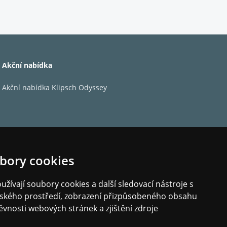
nabízí Polk Reserve R100 čistý a detailní přednes
liv domácího kina, stejně jako boční a/nebo
 k dispozici kompatibilní modul Reserve R900
Akční nabídka
Akční nabídka Klipsch Odyssey
mbrána
bory cookies
žívají soubory cookies a další sledovací nástroje s
mm
elského prostředí, zobrazení přizpůsobeného obsahu
ěvnosti webových stránek a zjištění zdroje