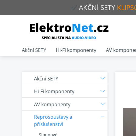
✅
AKČNÍ
SETY
KLIPS
Akční SETY
Hi-Fi komponenty
AV kompone
Akční SETY
Hi-Fi komponenty
AV komponenty
Reprosoustavy a
příslušenství
Sloupové