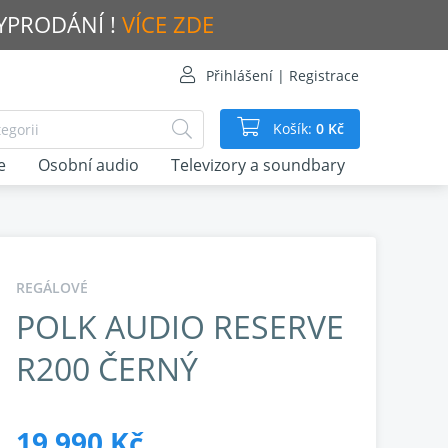
VYPRODÁNÍ !
VÍCE ZDE
Přihlášení | Registrace
Košík:
0 Kč
e
Osobní audio
Televizory a soundbary
REGÁLOVÉ
POLK AUDIO RESERVE
R200 ČERNÝ
19 990 Kč