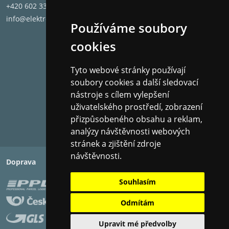
+420 602 331 662
HLINÍKOVÉ NOHY
info@elektronet.cz
Používáme soubory
Poskytují modernější vzhled s menší rezonancí než
plastové nohy z MDF nebo ABS. Jsou navrženy tak,
cookies
aby minimalizovaly plochu v kontaktu s podlahou,
oddělují reproduktor pro rychlejší,
Tyto webové stránky používají
přesnější nízké frekvence a vylepšené detaily.
soubory cookies a další sledovací
nástroje s cílem vylepšení
ODOLNÉ, VYJÍMATELNÉ RÁMKY
uživatelského prostředí, zobrazení
Magnetické mřížky umožňují snadnou změnu
přizpůsobeného obsahu a reklam,
charakteru – od ohromujícího vzhledu po diskrétní
analýzy návštěvnosti webových
eleganci.
stránek a zjištění zdroje
návštěvnosti.
Doprava
Platba
Specifikace
Souhlasím
1 "Titanium LTS ventilovaný výškový reproduktor,
Odmítám
Hybrid Tractrix® Horn
Upravit mé předvolby
Woofer 8" Cerametallic ™ Duální basový reproduktor