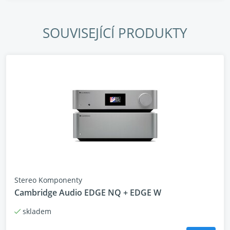
Koncový zesilovač
SOUVISEJÍCÍ PRODUKTY
Onkyo M-80
Hlavní body:
• Výkonový zesilovač s výkonem 200 W při 4 ohmech
a 130 W při 8 ohmech
• Klasické VU metry kombinující retro a moderní styl
• Třístupňový invertovaný Darlingtonův obvod třídy
AB
• Technologie DIDRC pro snížení vysokofrekvenčního
šumu
Stereo Komponenty
• Robustní třídílné hliníkové šasi s 5mm předním
Cambridge Audio EDGE NQ + EDGE W
panelem
• Vysoce kvalitní komponenty s tichým provozem bez
skladem
ventilátoru