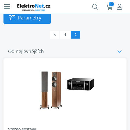
0
Parametry
<
1
2
Od nejlevnějších
Stereo sestavy