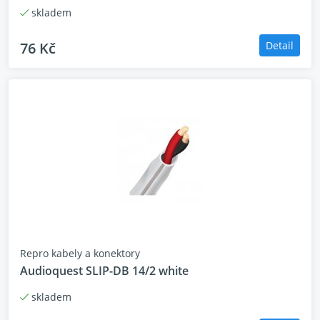
ODOLNÉ, VYJÍMATELNÉ RÁMKY
skladem
Magnetické mřížky umožňují snadnou změnu
charakteru – od ohromujícího vzhledu po decentní
76 Kč
Detail
eleganci.
Korkové podložky Korkové
podložky poskytují stabilitu a bezpečné umístění na
podtácky nebo nábytek.
Specifikace
1" titanový výškový reproduktor, odvětrávaný LTS,
hybridní
horna Tractrix®. 5,25" Cerametallic ™ čtyřnásobný
Repro kabely a konektory
basový reproduktor s Faradayovými kroužky
Audioquest SLIP-DB 14/2 white
Frekvenční odezva 50-25 kHz +/- 3 dB
Citlivost 96 dB @ 2,83 V / 1 m
skladem
Trvalý / špičkový výkon 150 W 600 W