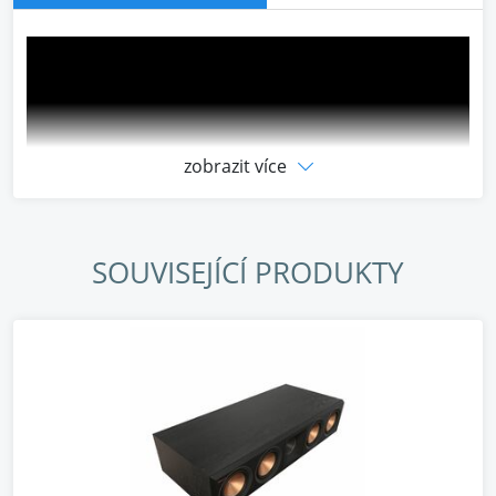
zobrazit více
SOUVISEJÍCÍ PRODUKTY
90 ° X 90 ° SILIKONOVÁ HYBRIDNÍ TRACTRIX® HORN
TUBE
Maximalizuje účinnost a zvyšuje detaily při
zaostřování vysokých frekvencí směrem k oblasti