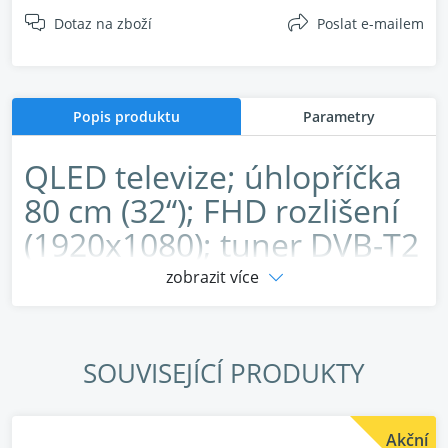
Dotaz na zboží
Poslat e-mailem
Popis produktu
Parametry
QLED televize; úhlopříčka
80 cm (32“); FHD rozlišení
(1920x1080); tuner DVB-T2
(H.265/HEVC)/C/S2; HbbTV
zobrazit více
2.0.4; Quantum Dot; Game
Mód; webový prohlížeč;
SOUVISEJÍCÍ PRODUKTY
Wi-Fi 802.11 ac; Miracast
Zrcadlení; 2x HDMI; 2x
Akční