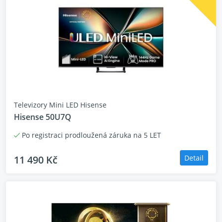
USB; CI+; DTS Virtual X;
zvuk 16 W (2.0CH);
energetická třída F;
operační systém VIDAA U9
Televizory Mini LED Hisense
Hisense 50U7Q
Po registraci prodloužená záruka na 5 LET
11 490 Kč
Detail