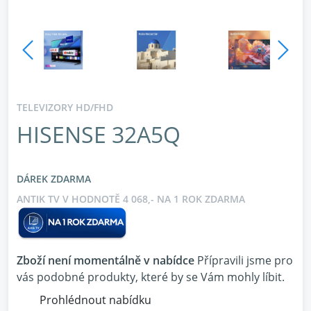
TELEVIZORY HD/FHD
HISENSE 32A5Q
DÁREK ZDARMA
ANTIK TV V HODNOTĚ 4 068,- NA 1 ROK ZDARMA
Zboží není momentálně v nabídce
Přípravili jsme pro
vás podobné produkty, které by se Vám mohly líbit.
Prohlédnout nabídku