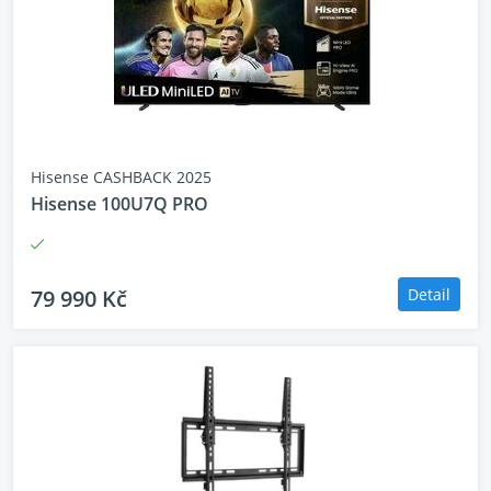
Hisense CASHBACK 2025
Hisense 100U7Q PRO
79 990 Kč
Detail
QLED SMART televize
Hisense 32A5Q
Smart TV
Energetická třída F
Typ obrazovky QLED