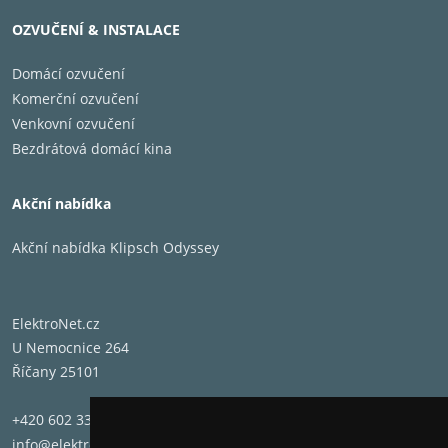
pro HDR HDR10 a HLG nedochází ke ztrátě detailů v
OZVUČENÍ & INSTALACE
nejtmavších oblastech obrazu, zatímco světlé oblasti
neblednou.
Domácí ozvučení
Komerční ozvučení
Venkovní ozvučení
Bezdrátová domácí kina
Akční nabídka
Akční nabídka Klipsch Odyssey
ElektroNet.cz
U Nemocnice 264
Říčany 25101
VY jste středem zájmu.
+420 602 331 662
info@elektronet.cz