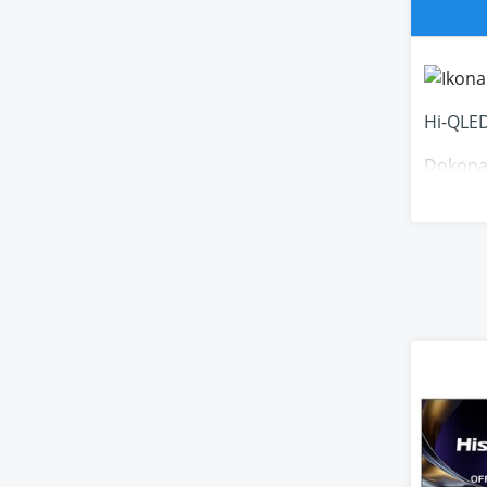
Hi-QLE
Dokonal
Tisíce 
zůstáva
Nativní
Každý p
Dominuj
nízkola