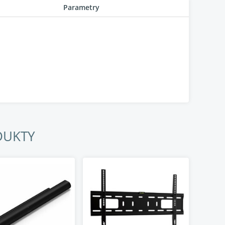
Parametry
ětla a jasu v každém snímku. Jasné scény
ený po celé obrazovce.
DUKTY
race. 165Hz panel s VRR a automatickým
e v okamžiku, kdy ho začnete hrát. Zpracování