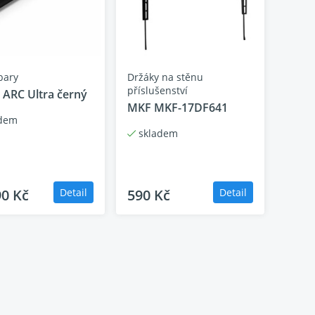
vysokých rychlostech, což poskytuje plynulý,
ích okamžicích.
bary
Držáky na stěnu
příslušenství
 ARC Ultra černý
MKF MKF-17DF641
dem
skladem
 promítá zvuk z obou stran televizoru, který se
 se přirozeně pohybuje kolem vás a vtahuje vás
90 Kč
Detail
590 Kč
Detail