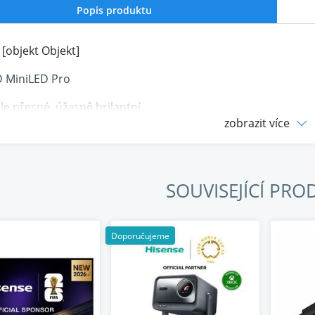
Popis produktu
D MiniLED Pro
e přesné, úžasně brilantní
zobrazit více
drobných MiniLED diod nabízejí mnohem jemnější ovládání sv
jí oslnivé, tmavé scény syté a obraz zůstává dokonale vyváž
SOUVISEJÍCÍ PRO
Doporučujeme
 herní režim 165 Hz
ohyb, ultra plynulý
te v konkurenčním prostoru s herními funkcemi nové gene
tenčním pipeline poskytuje ultra plynulé hraní, které reaguj