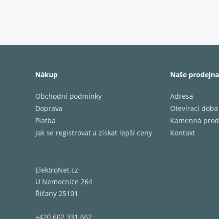
Žádný o
Užijte 
eliminu
jakémko
Nákup
Naše prodejna
Obchodní podmínky
Adresa
Doprava
Otevírací doba
Hi-View
Platba
Kamenná prod
Jak se registrovat a získat lepší ceny
Kontakt
Pokroči
Užijte 
scénu a
ElektroNet.cz
obyčejn
U Nemocnice 264
Říčany 25101
+420 602 331 662