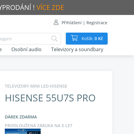
VYPRODÁNÍ !
VÍCE ZDE
Přihlášení | Registrace
Košík:
0 Kč
e
Osobní audio
Televizory a soundbary
TELEVIZORY MINI LED HISENSE
HISENSE 55U7S PRO
DÁREK ZDARMA
PRODLOUŽENÁ ZÁRUKA NA 5 LET