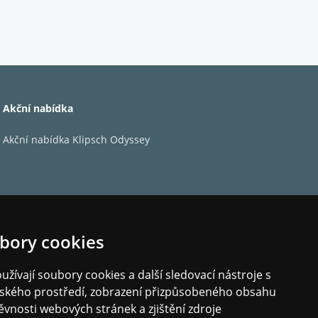
ologie Hisense Anti-Reflection & Glare-Free
ost barev, takže scény zůstanou ostré v
Akční nabídka
Akční nabídka Klipsch Odyssey
hnologie Hi-View AI Engine Pro rozpozná každou
 přesnému doladění jasu, kontrastu a barev se i
bory cookies
žívají soubory cookies a další sledovací nástroje s
elského prostředí, zobrazení přizpůsobeného obsahu
ěvnosti webových stránek a zjištění zdroje