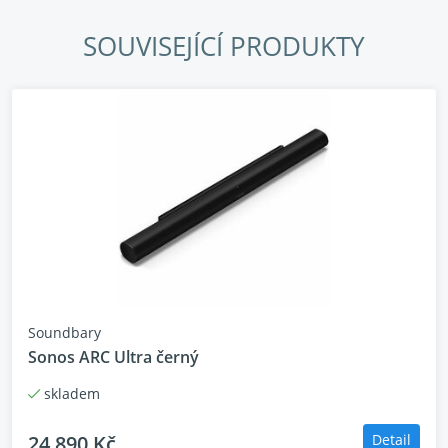
Promítací plocha až 300"
SOUVISEJÍCÍ PRODUKTY
IMAX Enhanced
Certifikace špičkové kvality
Soundbary
Sonos ARC Ultra černý
Zvuk od JBL, DTS Virtual:X
skladem
24 890 Kč
Detail