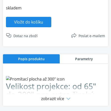
skladem
Vložit do košíku
Dotaz na zboží
Poslat e-mailem
Popis produktu
Parametry
Velikost projekce: od 65"
do 300" pro extra široký
zobrazit více
obraz