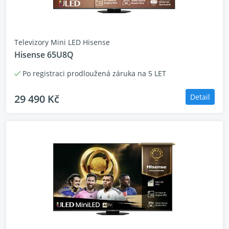
Televizory Mini LED Hisense
Hisense 65U8Q
Po registraci prodloužená záruka na 5 LET
29 490 Kč
Detail
Optical Zoom
Přibližte! Oddalte!
Super Optical Zoom posouvá výkon na zcela novou
úroveň. Díky přesnému posunu ohniska s 1,67x
flexibilním zoomem a ultraširokým projekčním