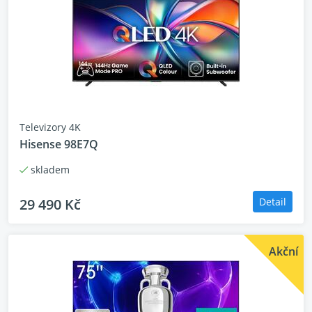
Nechte se přenést do děje skrz obrazovku. S
podporou IMAX Enhanced a Dolby Vision® přináší C2
Ultra ohromující podání barev, ostrý obraz a
vylepšený kontrast pro jedinečné detaily.
Televizory 4K
Hisense 98E7Q
skladem
29 490 Kč
Detail
Akční