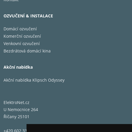
OZVUČENÍ & INSTALACE
Domácí ozvučení
Komerční ozvučení
Venkovní ozvučení
Bezdrátová domácí kina
Miliarda+ odstínů živých
barev
Akční nabídka
Akční nabídka Klipsch Odyssey
Objevte dechberoucí barvy QLED! Obrazovka je
ElektroNet.cz
certifikována společností Pantone pro přesnou
U Nemocnice 264
reprodukci tisíců testovaných barev. Užívejte si věrné
Říčany 25101
odstíny, široké spektrum barev a obraz poblíž
skutečnosti.
+420 602 331 662