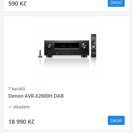
590 Kč
Detail
Vybroušený zvuk ze všech
úhlů
Je toho více ke slyšení, než byste očekávali. Hutnější
7 kanálů
basy a ostřejší výšky s integrovaným audio
Denon AVR-X2800H DAB
systémem 2.1.2 Multi-Channel Surround.
Nepotřebujete žádné další zařízení. Odhalte více
skladem
skrytých detailů než kdykoli předtím.
18 990 Kč
Detail