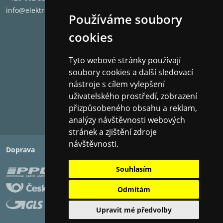
info@elektronet.cz
Používáme soubory
cookies
Tyto webové stránky používají
soubory cookies a další sledovací
nástroje s cílem vylepšení
Dokonalý obraz všude a
uživatelského prostředí, zobrazení
přizpůsobeného obsahu a reklam,
vždy
analýzy návštěvnosti webových
stránek a zjištění zdroje
návštěvnosti.
Doprava
Platba
Ať už je jasný slunečný den nebo červený zimní večer,
Souhlasím
AI Chroma Light Sensor automaticky detekuje a
Odmítám
upravuje jas a teplotu barev tak, aby obraz odpovídal
okamžiku.
Upravit mé předvolby