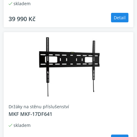
skladem
39 990 Kč
Detail
Nativní 165Hz VRR,
připravené pro hraní nové
generace
Držáky na stěnu příslušenství
Uvolněte herní sílu televizoru Hisense s režimem
MKF MKF-17DF641
165Hz Game Mode Ultra, vždy budete před soupeři.
skladem