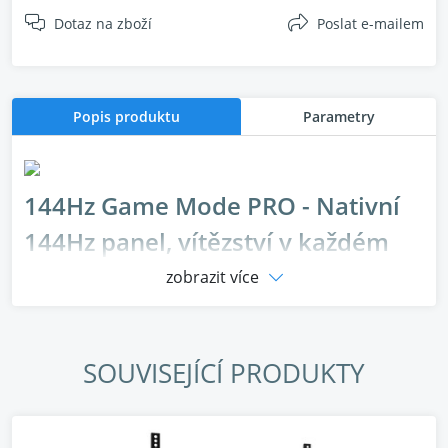
Dotaz na zboží
Poslat e-mailem
Popis produktu
Parametry
144Hz Game Mode PRO - Nativní
144Hz panel, vítězství v každém
snímku
zobrazit více
SOUVISEJÍCÍ PRODUKTY
Odemkněte svůj herní potenciál s 144Hz Game Mode
PRO s integrovaným herním panelem, rozlučte se se