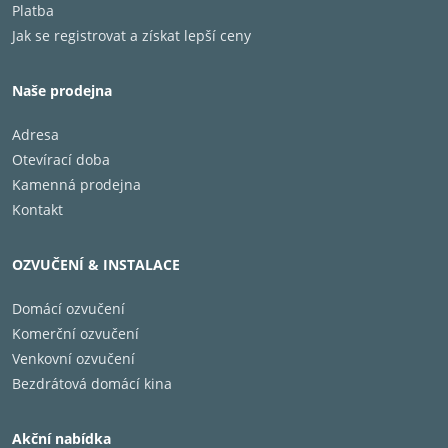
Platba
Jak se registrovat a získat lepší ceny
Naše prodejna
Užívejte si svůj herní dashboard a spravujte svůj
Adresa
výkon v reálném čase. Můžete plynule upravovat
Otevírací doba
herní režim a sledovat herní data. Veďte s přesností
Kamenná prodejna
a hrajte pro vítězství.
Kontakt
Filmmaker Mode - Sledujte své
OZVUČENÍ & INSTALACE
filmy tak, jak to zamýšleli filmaři
Domácí ozvučení
Komerční ozvučení
Venkovní ozvučení
Bezdrátová domácí kina
S režimem Filmmaker Mode sledujcete filmový obsah
Akční nabídka