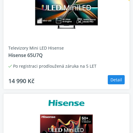
Obklopí vás prostorový zvuk z TV a soundbaru
Hisense. Díky technologii Hi-Concerto spolu obě
Televizory Mini LED Hisense
zařízení dokonale spolupracují a vytvářejí
Hisense 65U7Q
jednoduché domácí kino – bez složité kabeláže a
dalšího hardwaru.
Po registraci prodloužená záruka na 5 LET
14 990 Kč
Detail
AI picture - Chytrá optimalizace
obrazu