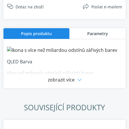
Dotaz na zboží
Poslat e-mailem
Popis produktu
Parametry
QLED Barva
Více než miliarda odstínů zářivých barev
zobrazit více
Zažijte vizuální potěšení s QLED Color. Každý obrázek
je bohatý, zářivý a věrný, což umožňuje vyniknout
každé barvě, od té nejjemnější až po nejzářivější.
SOUVISEJÍCÍ PRODUKTY
Dolby Vision Atmos