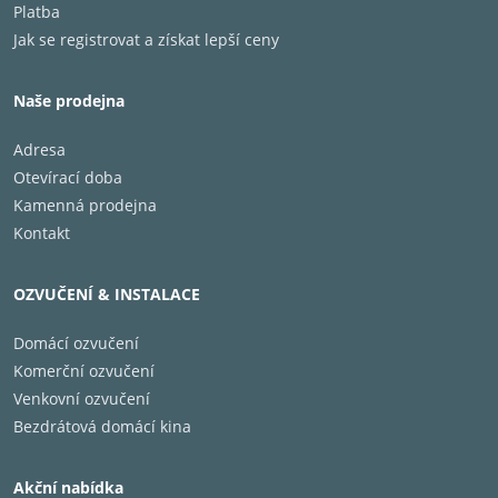
personalizované a snadno dostupné. Vylepšete si
Platba
televizní zážitek ještě dnes a převezměte kontrolu
Jak se registrovat a získat lepší ceny
nad svými možnostmi zábavy!
Naše prodejna
Adresa
Otevírací doba
EZPlay
Kamenná prodejna
Ovládání zvukové kombinace
Kontakt
Dálkový ovladač EzPlay způsobí revoluci ve vaší
domácí zábavě tím, že snadno propojí váš televizor
OZVUČENÍ & INSTALACE
Hisense a soundbar a přenese ovládání soundbaru
přímo na obrazovku.
Domácí ozvučení
Komerční ozvučení
Venkovní ozvučení
Bezdrátová domácí kina
Základní informace
Model: 85E7Q
Akční nabídka