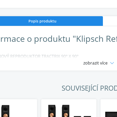
Popis produktu
ormace o produktu "Klipsch Re
NOVÝ REPRODUKTOR TRACTRIX 90° X 90°
vní technologie reproduktoru Tractrix® poskytuje sílu, detai
zobrazit více
irozenějším možným zvukem. Zvětšené vnější rozměry repro
čním pásmu, což vede ke zlepšené směrovosti ve vysokých f
NÍ ZÁVĚS (LTS) HLINÍKOVÝ VÝŠKOVÝ REPRODUKTOR S KAP
SOUVISEJÍCÍ PRO
ní lineární závěs (LTS) minimalizuje zkreslení a zajišťuje tak 
 materiál použitý v sestavě výškového reproduktoru pro vyso
 reproduktory LTS jsou charakteristickým znakem reprodukto
ch z nejlepších reproduktorů na světě.