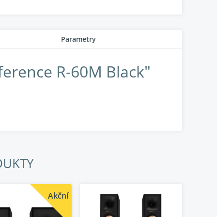
Parametry
ference R-60M Black"
ly a emoce živého hudebního zážitku s nejčistším
duktoru umožňují ovládání směrovosti v širším
rekvencích a přesnější zvukové scéně.
TONOVÝM ZÁVĚSEM
DUKTY
lepší a detailnější výkon. Hliník je extrémně lehký
kou účinnost a vylepšené rozlišení a detaily.
rů Klipsch, což z nich činí klíčovou součást
Akční