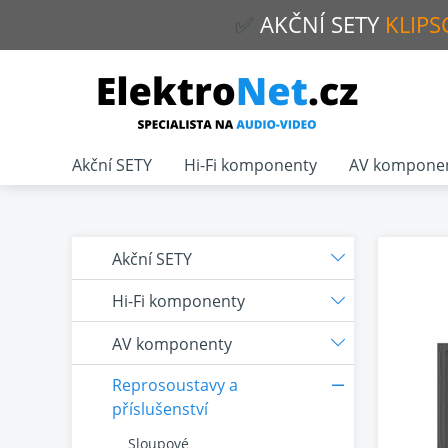
✅
AKČNÍ
SETY
KLIPS
Akční SETY
Hi-Fi komponenty
AV kompone
Akční SETY
Hi-Fi komponenty
AV komponenty
Reprosoustavy a
příslušenství
Sloupové