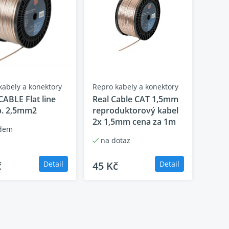
eproduktor s Tractrix® hornou o
rozměrech 90 x 90 čtverečn
ný TCP basový reproduktor
upy
í sloupky
kabely a konektory
Repro kabely a konektory
ABLE Flat line
Real Cable CAT 1,5mm
p. 2,5mm2
reproduktorový kabel
2x 1,5mm cena za 1m
dem
na dotaz
č
Detail
45 Kč
Detail