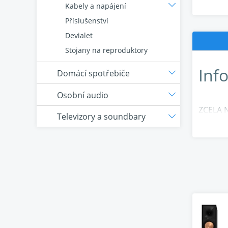
Kabely a napájení
Příslušenství
Devialet
Stojany na reproduktory
Inf
Domácí spotřebiče
Osobní audio
ZCELA 
Televizory a soundbary
Exkluzi
a nejpř
frekven
LINEÁR
Exkluziv
a pevný
Výškové
některý