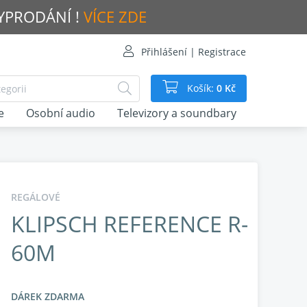
VYPRODÁNÍ !
VÍCE ZDE
Přihlášení | Registrace
Košík:
0 Kč
e
Osobní audio
Televizory a soundbary
REGÁLOVÉ
KLIPSCH REFERENCE R-
60M
DÁREK ZDARMA