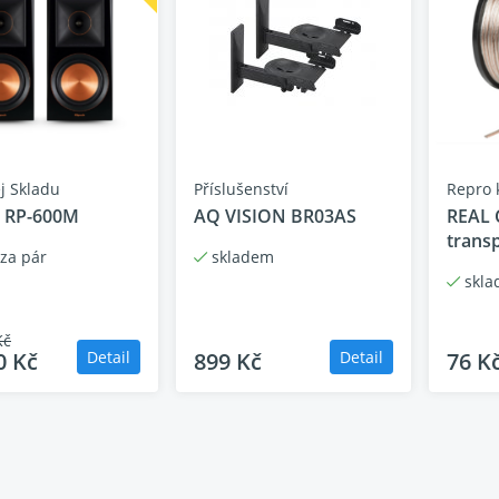
itá impedance
8 ohmů
 reproduktor
1" hliníkový LTS výškový r
 reproduktor
Jeden 6,5" měděně spřáda
l pouzdra
MDF
lení
Bassreflex se zadními výst
Jednotlivé pozlacené vázac
y (ŠxVxH)
203 × 400 × 336 mm
j Skladu
Příslušenství
Repro 
st
7,75 kg/kus
h RP-600M
AQ VISION BR03AS
REAL C
trans
za pár
skladem
skla
Kč
0 Kč
Detail
899 Kč
Detail
76 K