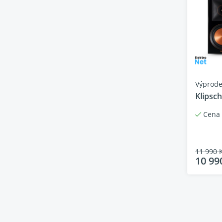
Jmenov
výškový
basový
Materiá
Typ byd
Vchody
Rozměr
Výprode
Hmotno
Klipsc
Cena 
11 990 
10 99