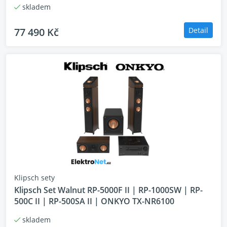
skladem
referenční výkon bez kompromisů
extrémně hluboké a kontrolované basy
77 490 Kč
Detail
precizní dialogy i při vysoké hlasitosti
plná podpora Dolby Atmos a 3D zvuku
prémiový AV receiver s Dirac Live kalibrací
správná kombinace doporučená výrobcem
Klipsch sety
Klipsch Set Walnut RP-5000F II | RP-1000SW | RP-
500C II | RP-500SA II | ONKYO TX-NR6100
skladem