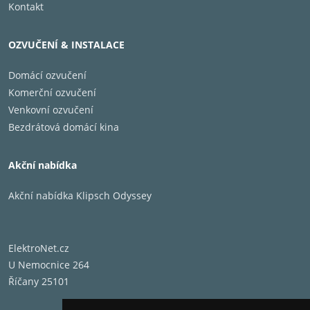
Kontakt
Operační systém VIDAA U9 přináší intuitivní prostředí 
Prime, Oneplay i dalším aplikacím. Možnost ovládání hla
konektivity, které zahrnují rozhraní HDMI a USB i technol
OZVUČENÍ & INSTALACE
Domácí ozvučení
Komerční ozvučení
Venkovní ozvučení
Bezdrátová domácí kina
Akční nabídka
Akční nabídka Klipsch Odyssey
ElektroNet.cz
U Nemocnice 264
Říčany 25101