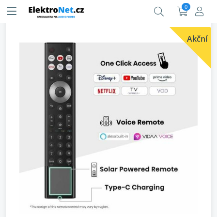
0
Akční