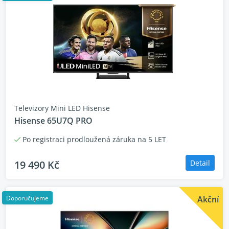
Televizory Mini LED Hisense
Hisense 65U7Q PRO
Mini-LED QLED televizor Hisense
Po registraci prodloužená záruka na 5 LET
65U8Q
19 490 Kč
Detail
úhlopříčka 65" s rozlišením 4K
Mini-LED technologie
systém Hi-View AI Engine PRO
Doporučujeme
Akční
řada AI funkcí pro lepší obraz
integrovaný audio systém 4.1.2